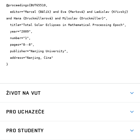
@proceedings{BUT65510,

  editor="Marcel {Bělík} and Eva {Marková} and Ladislav {Křivský} 
and Hana {Druckmüllerová} and Miloslav {Druckmüller}",

  title="Total Solar Eclipses in Mathematical Processing Epoch",

  year="2009",

  number="1",

  pages="8--8",

  publisher="Nanjing University",

  address="Nanjing, Čína"

}
ŽIVOT NA VUT
Atmosféra VUT
PRO UCHAZEČE
Prostory školy
Proč na VUT
Koleje
PRO STUDENTY
Studijní programy
Stravování