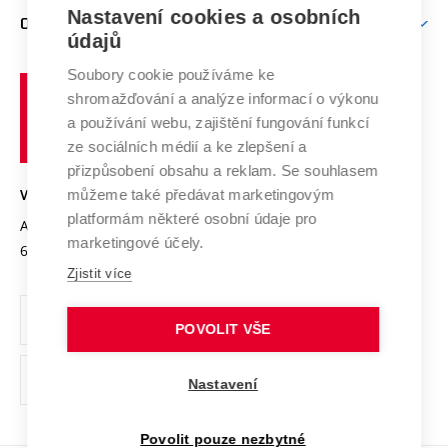
Zpracování osobních údajů uchazečů o studium
Firemní spolupráce
Mezinárodní vědecká rada
Nastavení cookies a osobních
O UNIVERZITĚ
Doktorské studium
Podpora podnikání
E-přihláška
údajů
Zahraniční spolupráce
Systém zajišťování kvality výzkumu
Profil univerzity
Spolupráce se školami
Soubory cookie používáme ke
Vysoké
Výzkumné infrastruktury
shromažďování a analýze informací o výkonu
Udržitelná univerzita
učení
Služby univerzity
Transfer znalostí
a používání webu, zajištění fungování funkcí
technické
Podnikavá univerzita / ContriBUTe
Mezinárodní dohody
ze sociálních médií a ke zlepšení a
Open Science
v
Bezpečná univerzita
přizpůsobení obsahu a reklam. Se souhlasem
Univerzitní sítě
Brně
Projekty
můžeme také předávat marketingovým
VYSOKÉ UČENÍ TECHNICKÉ V BRNĚ
Vyznamenání
platformám některé osobní údaje pro
Projekty ze strukturálních fondů
Antonínská 548/1
www.vut.cz
marketingové účely.
Organizační struktura
602 00 Brno
vut@vutbr.cz
Specifický výzkum
Zjistit více
Úřední deska
Ochrana osobních údajů
POVOLIT VŠE
(externí
Pracovní příležitosti
Nastavení
odkaz)
Podpora a rozvoj zaměstnanců a studujících
Povolit pouze nezbytné
Rovné příležitosti