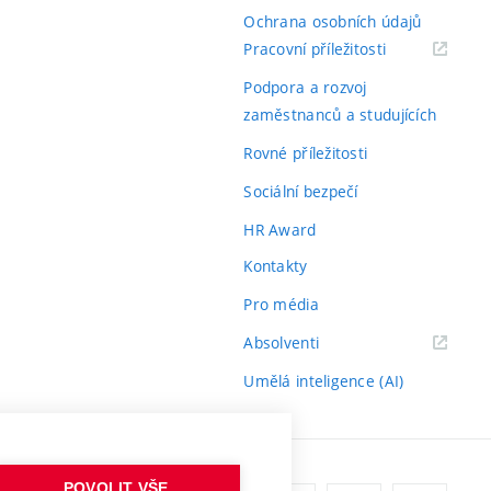
Ochrana osobních údajů
(externí
Pracovní příležitosti
odkaz)
Podpora a rozvoj
zaměstnanců a studujících
Rovné příležitosti
Sociální bezpečí
HR Award
Kontakty
Pro média
(externí
Absolventi
odkaz)
Umělá inteligence (AI)
POVOLIT VŠE