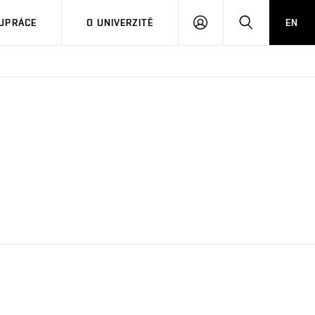
PŘIHLÁSIT
HLEDAT
UPRÁCE
O UNIVERZITĚ
EN
SE