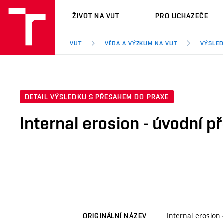
VUT
ŽIVOT NA VUT
PRO UCHAZEČE
VUT
VĚDA A VÝZKUM NA VUT
VÝSLED
DETAIL VÝSLEDKU S PŘESAHEM DO PRAXE
Internal erosion - úvodní 
Internal erosion
ORIGINÁLNÍ NÁZEV