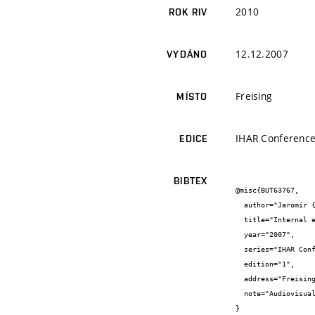
2010
ROK RIV
12.12.2007
VYDÁNO
Freising
MÍSTO
IHAR Conferenc
EDICE
BIBTEX
@misc{BUT63767,

  author="Jaromír {Říha}",

  title="Internal erosion - úvodní přednáška (key note)",

  year="2007",

  series="IHAR Conference",

  edition="1",

  address="Freising",

  note="Audiovisual work"

}