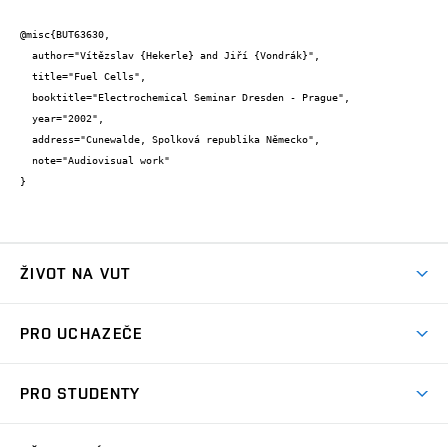
@misc{BUT63630,

  author="Vítězslav {Hekerle} and Jiří {Vondrák}",

  title="Fuel Cells",

  booktitle="Electrochemical Seminar Dresden - Prague",

  year="2002",

  address="Cunewalde, Spolková republika Německo",

  note="Audiovisual work"

}
ŽIVOT NA VUT
Atmosféra VUT
PRO UCHAZEČE
Prostory školy
Proč na VUT
Koleje
PRO STUDENTY
Studijní programy
Stravování
Předměty
Studijní předpisy
Studium a stáže v zahraničí
Stipendia
Dny otevřených dveří