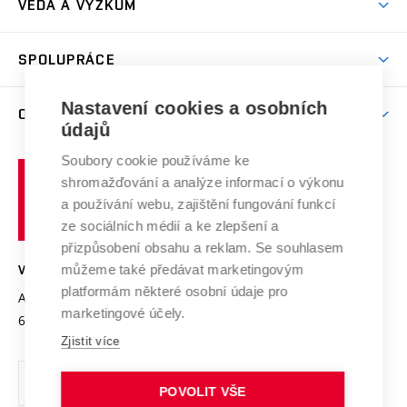
VĚDA A VÝZKUM
Sport na VUT
(externí
Studijní programy
Poplatky za studium
Uznání zahraničního vzdělání
Knihovny
Aktivity pro juniory
Studentský život
odkaz)
Věda a výzkum na VUT
Harmonogram akademického roku
Zpracování osobních údajů studentů
Sociální bezpečí
SPOLUPRÁCE
Celoživotní vzdělávání
Brno
Podpora excelence
Závěrečné práce
Studium bez bariér
Zpracování osobních údajů uchazečů o studium
Firemní spolupráce
Nastavení cookies a osobních
Mezinárodní vědecká rada
O UNIVERZITĚ
Doktorské studium
Podpora podnikání
E-přihláška
údajů
Zahraniční spolupráce
Systém zajišťování kvality výzkumu
Profil univerzity
Soubory cookie používáme ke
Spolupráce se školami
Vysoké
Výzkumné infrastruktury
shromažďování a analýze informací o výkonu
Udržitelná univerzita
učení
Služby univerzity
Transfer znalostí
a používání webu, zajištění fungování funkcí
technické
Podnikavá univerzita / ContriBUTe
Mezinárodní dohody
ze sociálních médií a ke zlepšení a
Open Science
v
Bezpečná univerzita
přizpůsobení obsahu a reklam. Se souhlasem
Univerzitní sítě
Brně
Projekty
můžeme také předávat marketingovým
VYSOKÉ UČENÍ TECHNICKÉ V BRNĚ
Vyznamenání
platformám některé osobní údaje pro
Projekty ze strukturálních fondů
Antonínská 548/1
www.vut.cz
marketingové účely.
Organizační struktura
602 00 Brno
vut@vutbr.cz
Specifický výzkum
Zjistit více
Úřední deska
Ochrana osobních údajů
POVOLIT VŠE