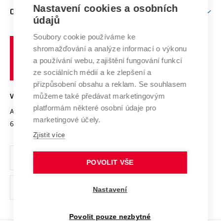
Zpracování osobních údajů uchazečů o studium
Firemní spolupráce
Mezinárodní vědecká rada
Nastavení cookies a osobních
O UNIVERZITĚ
Doktorské studium
Podpora podnikání
E-přihláška
údajů
Zahraniční spolupráce
Systém zajišťování kvality výzkumu
Profil univerzity
Spolupráce se školami
Soubory cookie používáme ke
Vysoké
Výzkumné infrastruktury
shromažďování a analýze informací o výkonu
Udržitelná univerzita
učení
Služby univerzity
Transfer znalostí
a používání webu, zajištění fungování funkcí
technické
Podnikavá univerzita / ContriBUTe
Mezinárodní dohody
ze sociálních médií a ke zlepšení a
Open Science
v
Bezpečná univerzita
přizpůsobení obsahu a reklam. Se souhlasem
Univerzitní sítě
Brně
Projekty
můžeme také předávat marketingovým
VYSOKÉ UČENÍ TECHNICKÉ V BRNĚ
Vyznamenání
platformám některé osobní údaje pro
Projekty ze strukturálních fondů
Antonínská 548/1
www.vut.cz
marketingové účely.
Organizační struktura
602 00 Brno
vut@vutbr.cz
Specifický výzkum
Zjistit více
Úřední deska
Ochrana osobních údajů
POVOLIT VŠE
(externí
Pracovní příležitosti
Nastavení
odkaz)
Podpora a rozvoj zaměstnanců a studujících
Povolit pouze nezbytné
Rovné příležitosti