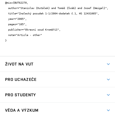
@misc{BUT62270,

  author="Stanislav {Kutálek} and Tomáš {Šváb} and Josef {Weigel}",

  title="Znalecký posudek 1-1/2004-dodatek č.1, HS 12431005",

  year="2005",

  pages="105",

  publisher="Okresní soud Kroměříž",

  note="Article - other"

}
ŽIVOT NA VUT
Atmosféra VUT
PRO UCHAZEČE
Prostory školy
Proč na VUT
Koleje
PRO STUDENTY
Studijní programy
Stravování
Předměty
Studijní předpisy
Studium a stáže v zahraničí
Stipendia
Dny otevřených dveří
VĚDA A VÝZKUM
Sport na VUT
(externí
Studijní programy
Poplatky za studium
Uznání zahraničního vzdělání
Knihovny