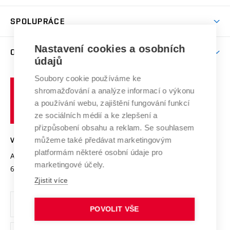
Aktivity pro juniory
Studentský život
odkaz)
Věda a výzkum na VUT
Harmonogram akademického roku
Zpracování osobních údajů studentů
Sociální bezpečí
SPOLUPRÁCE
Celoživotní vzdělávání
Brno
Podpora excelence
Závěrečné práce
Studium bez bariér
Zpracování osobních údajů uchazečů o studium
Firemní spolupráce
Nastavení cookies a osobních
Mezinárodní vědecká rada
O UNIVERZITĚ
Doktorské studium
Podpora podnikání
E-přihláška
údajů
Zahraniční spolupráce
Systém zajišťování kvality výzkumu
Profil univerzity
Soubory cookie používáme ke
Spolupráce se školami
Vysoké
Výzkumné infrastruktury
shromažďování a analýze informací o výkonu
Udržitelná univerzita
učení
Služby univerzity
Transfer znalostí
a používání webu, zajištění fungování funkcí
technické
Podnikavá univerzita / ContriBUTe
Mezinárodní dohody
ze sociálních médií a ke zlepšení a
Open Science
v
Bezpečná univerzita
přizpůsobení obsahu a reklam. Se souhlasem
Univerzitní sítě
Brně
Projekty
můžeme také předávat marketingovým
VYSOKÉ UČENÍ TECHNICKÉ V BRNĚ
Vyznamenání
platformám některé osobní údaje pro
Projekty ze strukturálních fondů
Antonínská 548/1
www.vut.cz
marketingové účely.
Organizační struktura
602 00 Brno
vut@vutbr.cz
Specifický výzkum
Zjistit více
Úřední deska
Ochrana osobních údajů
POVOLIT VŠE