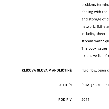
problem, termino
dealing with the 
and storage of d
network; 5.the a
including theoret
stream water qual
The book issues 
extensive list of
fluid flow, open
KLÍČOVÁ SLOVA V ANGLIČTINĚ
ŘÍHA, J.; RYL, T.
AUTOŘI
2011
ROK RIV