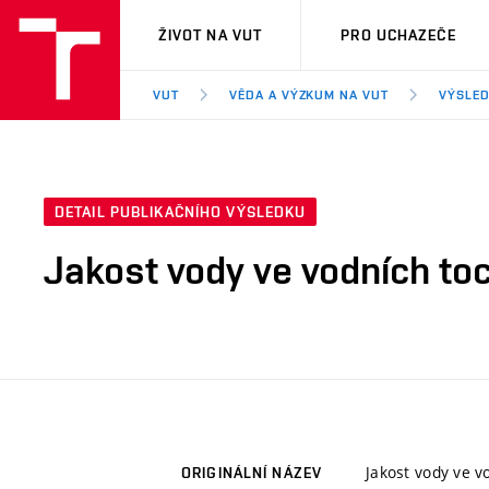
VUT
ŽIVOT NA VUT
PRO UCHAZEČE
VUT
VĚDA A VÝZKUM NA VUT
VÝSLED
DETAIL PUBLIKAČNÍHO VÝSLEDKU
Jakost vody ve vodních to
Jakost vody ve v
ORIGINÁLNÍ NÁZEV