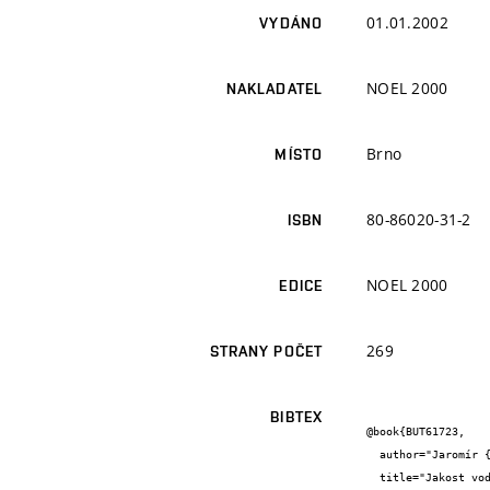
01.01.2002
VYDÁNO
NOEL 2000
NAKLADATEL
Brno
MÍSTO
80-86020-31-2
ISBN
NOEL 2000
EDICE
269
STRANY POČET
BIBTEX
@book{BUT61723,

  author="Jaromír {Říha} and Tomáš {Ryl} and Petr {Doležal}",

  title="Jakost vody ve vodních tocích a její matematické modelování",
