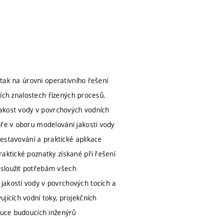
 tak na úrovni operativního řešení
rších znalostech řízených procesů.
 jakost vody v povrchových vodních
uře v oboru modelování jakosti vody
sestavování a praktické aplikace
aktické poznatky získané při řešení
 sloužit potřebám všech
jakostí vody v povrchových tocích a
jících vodní toky, projekčních
výuce budoucích inženýrů