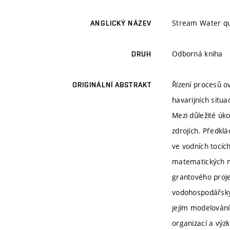
Stream Water qua
ANGLICKÝ NÁZEV
Odborná kniha
DRUH
Řízení procesů ov
ORIGINÁLNÍ ABSTRAKT
havarijních situa
Mezi důležité úk
zdrojích. Předkl
ve vodních tocích
matematických mo
grantového proje
vodohospodářskýc
jejím modelování
organizací a výz