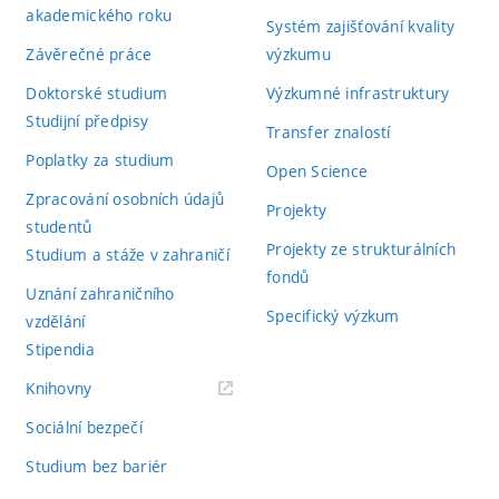
akademického roku
Systém zajišťování kvality
Závěrečné práce
výzkumu
Doktorské studium
Výzkumné infrastruktury
Studijní předpisy
Transfer znalostí
Poplatky za studium
Open Science
Zpracování osobních údajů
Projekty
studentů
Projekty ze strukturálních
Studium a stáže v zahraničí
fondů
Uznání zahraničního
Specifický výzkum
vzdělání
Stipendia
(externí
Knihovny
odkaz)
Sociální bezpečí
Studium bez bariér