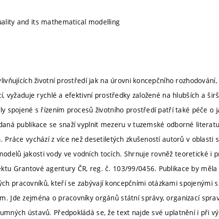
lity and its mathematical modelling
livňujících životní prostředí jak na úrovni koncepčního rozhodování,
cí, vyžaduje rychlé a efektivní prostředky založené na hlubších a ši
oly spojené s řízením procesů životního prostředí patří také péče o
ádaná publikace se snaží vyplnit mezeru v tuzemské odborné literat
. Práce vychází z více než desetiletých zkušeností autorů v oblasti 
delů jakosti vody ve vodních tocích. Shrnuje rovněž teoretické i pr
ktu Grantové agentury ČR, reg. č. 103/99/0456. Publikace by měla
h pracovníků, kteří se zabývají koncepčními otázkami spojenými s 
m. Jde zejména o pracovníky orgánů státní správy, organizací spravu
kumných ústavů. Předpokládá se, že text najde své uplatnění i při 