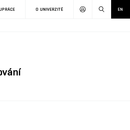
PŘIHLÁSIT
HLEDAT
UPRÁCE
O UNIVERZITĚ
EN
SE
ování