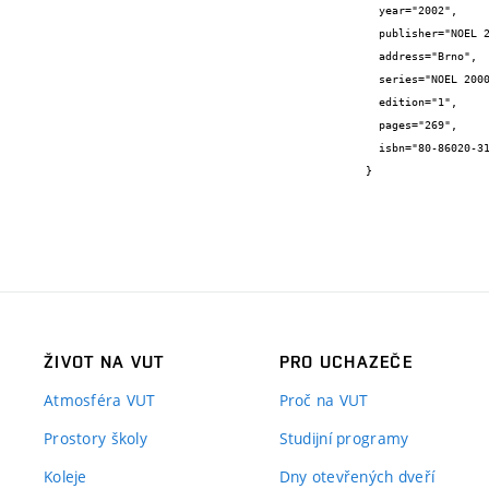
  year="2002",

  publisher="NOEL 2000",

  address="Brno",

  series="NOEL 2000",

  edition="1",

  pages="269",

  isbn="80-86020-31-2"

}
ŽIVOT NA VUT
PRO UCHAZEČE
Atmosféra VUT
Proč na VUT
Prostory školy
Studijní programy
Koleje
Dny otevřených dveří