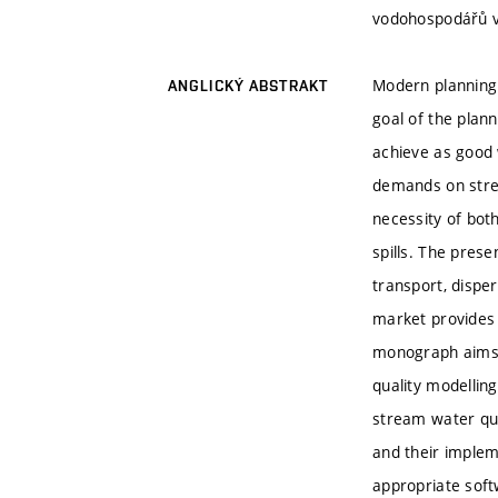
vodohospodářů v 
Modern planning 
ANGLICKÝ ABSTRAKT
goal of the plan
achieve as good w
demands on strea
necessity of bot
spills. The pres
transport, dispe
market provides
monograph aims 
quality modellin
stream water qual
and their impleme
appropriate soft