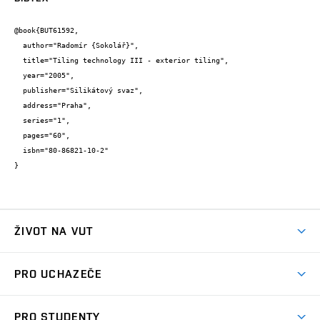
@book{BUT61592,

  author="Radomír {Sokolář}",

  title="Tiling technology III - exterior tiling",

  year="2005",

  publisher="Silikátový svaz",

  address="Praha",

  series="1",

  pages="60",

  isbn="80-86821-10-2"

}
ŽIVOT NA VUT
Atmosféra VUT
PRO UCHAZEČE
Prostory školy
Proč na VUT
Koleje
PRO STUDENTY