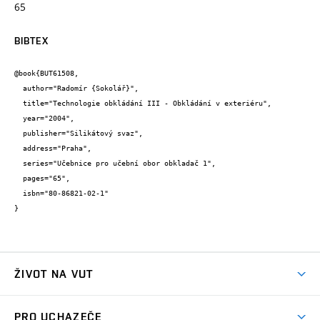
65
BIBTEX
@book{BUT61508,

  author="Radomír {Sokolář}",

  title="Technologie obkládání III - Obkládání v exteriéru",

  year="2004",

  publisher="Silikátový svaz",

  address="Praha",

  series="Učebnice pro učební obor obkladač 1",

  pages="65",

  isbn="80-86821-02-1"

}
ŽIVOT NA VUT
Atmosféra VUT
PRO UCHAZEČE