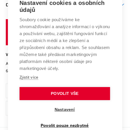
Mezinárodní vědecká rada
Nastavení cookies a osobních
O UNIVERZITĚ
Doktorské studium
Podpora podnikání
E-přihláška
údajů
Zahraniční spolupráce
Systém zajišťování kvality výzkumu
Profil univerzity
Spolupráce se školami
Soubory cookie používáme ke
Vysoké
Výzkumné infrastruktury
shromažďování a analýze informací o výkonu
Udržitelná univerzita
učení
Služby univerzity
Transfer znalostí
a používání webu, zajištění fungování funkcí
technické
Podnikavá univerzita / ContriBUTe
Mezinárodní dohody
ze sociálních médií a ke zlepšení a
Open Science
v
Bezpečná univerzita
přizpůsobení obsahu a reklam. Se souhlasem
Univerzitní sítě
Brně
Projekty
můžeme také předávat marketingovým
VYSOKÉ UČENÍ TECHNICKÉ V BRNĚ
Vyznamenání
platformám některé osobní údaje pro
Projekty ze strukturálních fondů
Antonínská 548/1
www.vut.cz
marketingové účely.
Organizační struktura
602 00 Brno
vut@vutbr.cz
Specifický výzkum
Zjistit více
Úřední deska
Ochrana osobních údajů
POVOLIT VŠE
(externí
Pracovní příležitosti
Nastavení
odkaz)
Podpora a rozvoj zaměstnanců a studujících
Povolit pouze nezbytné
Rovné příležitosti