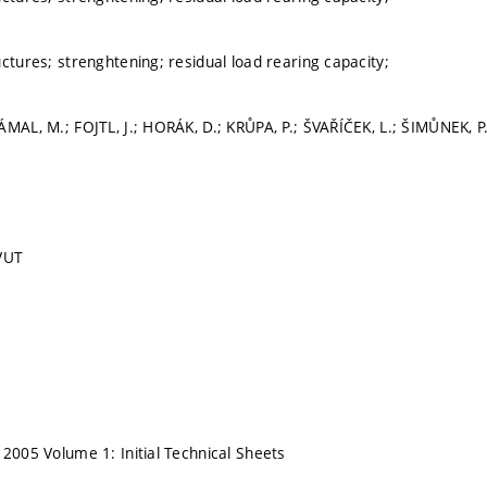
ctures; strenghtening; residual load rearing capacity;
ÁMAL, M.; FOJTL, J.; HORÁK, D.; KRŮPA, P.; ŠVAŘÍČEK, L.; ŠIMŮNEK, P
ČVUT
 2005 Volume 1: Initial Technical Sheets