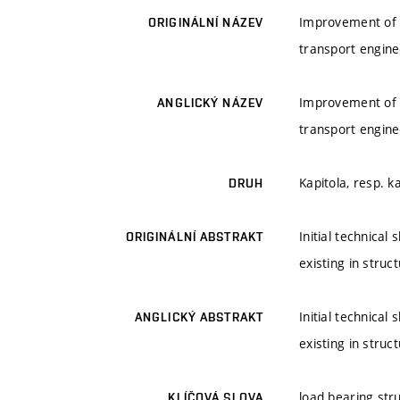
Improvement of lo
ORIGINÁLNÍ NÁZEV
transport engine
Improvement of lo
ANGLICKÝ NÁZEV
transport engine
Kapitola, resp. k
DRUH
Initial technica
ORIGINÁLNÍ ABSTRAKT
existing in struc
Initial technica
ANGLICKÝ ABSTRAKT
existing in struc
load bearing stru
KLÍČOVÁ SLOVA