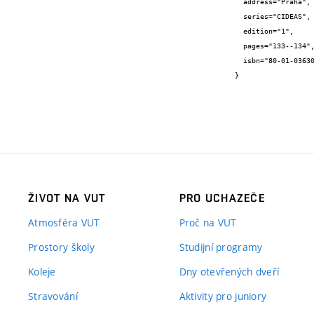
  address="Praha",

  series="CIDEAS",

  edition="1",

  pages="133--134",

  isbn="80-01-03630-8"

}
ŽIVOT NA VUT
PRO UCHAZEČE
Atmosféra VUT
Proč na VUT
Prostory školy
Studijní programy
Koleje
Dny otevřených dveří
Stravování
Aktivity pro juniory