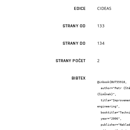
CIDEAS
EDICE
133
STRANY OD
134
STRANY DO
2
STRANY POČET
BIBTEX
@inbook{BUT55918,

  author="Petr {Štěpánek} and Martin {Zlámal} and Jan {Fojtl} and David {Horák} and Pavel {Krůpa} and Libor {Švaříček} and Petr 
{Šimůnek}",

  title="Improvement of load bearing capacity and residual life-cycles of existing load bearing structures in structural and transport 
engineering",

  booktitle="Technical Sheets 2005 Volume 1: Initial Technical Sheets",

  year="2006",

  publisher="Nakladatelství ČVUT",
