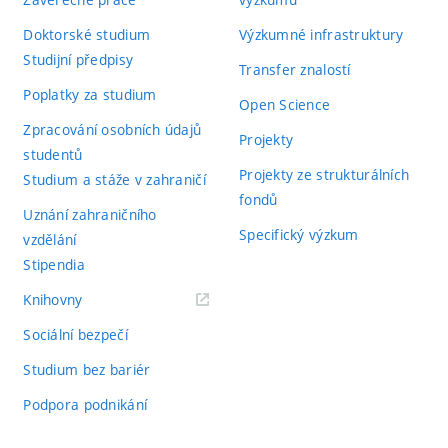
Doktorské studium
Výzkumné infrastruktury
Studijní předpisy
Transfer znalostí
Poplatky za studium
Open Science
Zpracování osobních údajů
Projekty
studentů
Projekty ze strukturálních
Studium a stáže v zahraničí
fondů
Uznání zahraničního
Specifický výzkum
vzdělání
Stipendia
(externí
Knihovny
odkaz)
Sociální bezpečí
Studium bez bariér
Podpora podnikání