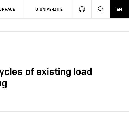
PŘIHLÁSIT
HLEDAT
UPRÁCE
O UNIVERZITĚ
EN
SE
ycles of existing load
ng