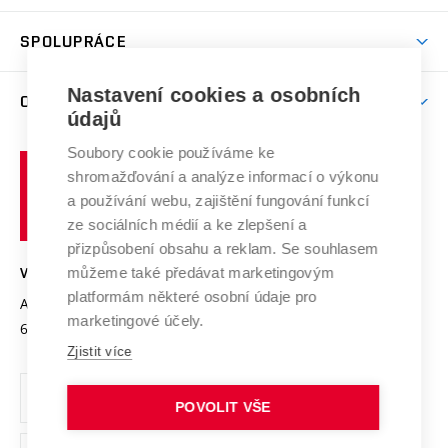
Aktivity pro juniory
Studentský život
odkaz)
Věda a výzkum na VUT
Harmonogram akademického roku
Zpracování osobních údajů studentů
Sociální bezpečí
SPOLUPRÁCE
Celoživotní vzdělávání
Brno
Podpora excelence
Závěrečné práce
Studium bez bariér
Zpracování osobních údajů uchazečů o studium
Firemní spolupráce
Nastavení cookies a osobních
Mezinárodní vědecká rada
O UNIVERZITĚ
Doktorské studium
Podpora podnikání
E-přihláška
údajů
Zahraniční spolupráce
Systém zajišťování kvality výzkumu
Profil univerzity
Soubory cookie používáme ke
Spolupráce se školami
Vysoké
Výzkumné infrastruktury
shromažďování a analýze informací o výkonu
Udržitelná univerzita
učení
Služby univerzity
Transfer znalostí
a používání webu, zajištění fungování funkcí
technické
Podnikavá univerzita / ContriBUTe
Mezinárodní dohody
ze sociálních médií a ke zlepšení a
Open Science
v
Bezpečná univerzita
přizpůsobení obsahu a reklam. Se souhlasem
Univerzitní sítě
Brně
Projekty
můžeme také předávat marketingovým
VYSOKÉ UČENÍ TECHNICKÉ V BRNĚ
Vyznamenání
platformám některé osobní údaje pro
Projekty ze strukturálních fondů
Antonínská 548/1
www.vut.cz
marketingové účely.
Organizační struktura
602 00 Brno
vut@vutbr.cz
Specifický výzkum
Zjistit více
Úřední deska
Ochrana osobních údajů
POVOLIT VŠE