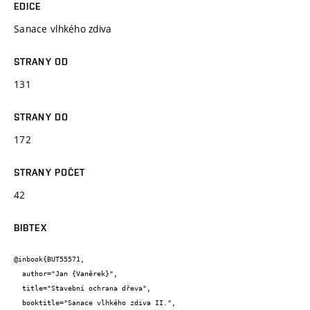
EDICE
Sanace vlhkého zdiva
STRANY OD
131
STRANY DO
172
STRANY POČET
42
BIBTEX
@inbook{BUT55571,

  author="Jan {Vaněrek}",

  title="Stavební ochrana dřeva",

  booktitle="Sanace vlhkého zdiva II.",
