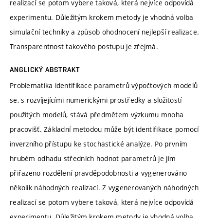
realizací se potom vybere taková, která nejvíce odpovídá
experimentu. Důležitým krokem metody je vhodná volba
simulační techniky a způsob ohodnocení nejlepší realizace.
Transparentnost takového postupu je zřejmá.
ANGLICKÝ ABSTRAKT
Problematika identifikace parametrů výpočtových modelů
se, s rozvíjejícími numerickými prostředky a složitostí
použitých modelů, stává předmětem výzkumu mnoha
pracovišť. Základní metodou může být identifikace pomocí
inverzního přístupu ke stochastické analýze. Po prvním
hrubém odhadu středních hodnot parametrů je jim
přiřazeno rozdělení pravděpodobnosti a vygenerováno
několik náhodných realizací. Z vygenerovaných náhodných
realizací se potom vybere taková, která nejvíce odpovídá
experimentu. Důležitým krokem metody je vhodná volba