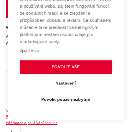
učení
Služby univerzity
Transfer znalostí
a používání webu, zajištění fungování funkcí
technické
Podnikavá univerzita / ContriBUTe
Mezinárodní dohody
ze sociálních médií a ke zlepšení a
Open Science
v
Bezpečná univerzita
přizpůsobení obsahu a reklam. Se souhlasem
Univerzitní sítě
Brně
Projekty
můžeme také předávat marketingovým
VYSOKÉ UČENÍ TECHNICKÉ V BRNĚ
Vyznamenání
platformám některé osobní údaje pro
Projekty ze strukturálních fondů
Antonínská 548/1
www.vut.cz
marketingové účely.
Organizační struktura
602 00 Brno
vut@vutbr.cz
Specifický výzkum
Zjistit více
Úřední deska
Ochrana osobních údajů
POVOLIT VŠE
(externí
Pracovní příležitosti
Nastavení
odkaz)
Podpora a rozvoj zaměstnanců a studujících
Povolit pouze nezbytné
Rovné příležitosti
Copyright © 2026 VUT
Sociální bezpečí
Prohlášení o přístupnosti
HR Award
Informace o používání cookies