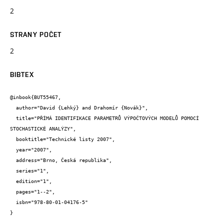
2
STRANY POČET
2
BIBTEX
@inbook{BUT55467,

  author="David {Lehký} and Drahomír {Novák}",

  title="PŘÍMÁ IDENTIFIKACE PARAMETRŮ VÝPOČTOVÝCH MODELŮ POMOCÍ 
STOCHASTICKÉ ANALÝZY",

  booktitle="Technické listy 2007",

  year="2007",

  address="Brno, Česká republika",

  series="1",

  edition="1",

  pages="1--2",

  isbn="978-80-01-04176-5"

}