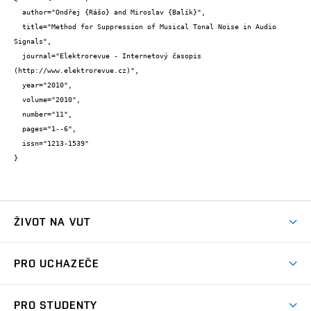
  author="Ondřej {Rášo} and Miroslav {Balík}",

  title="Method for Suppression of Musical Tonal Noise in Audio 
Signals",

  journal="Elektrorevue - Internetový časopis 
(http://www.elektrorevue.cz)",

  year="2010",

  volume="2010",

  number="11",

  pages="1--6",

  issn="1213-1539"

}
ŽIVOT NA VUT
Atmosféra VUT
PRO UCHAZEČE
Prostory školy
Proč na VUT
Koleje
PRO STUDENTY