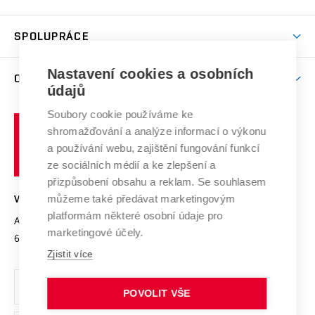
(externí
Studijní programy
Poplatky za studium
Uznání zahraničního vzdělání
Knihovny
Aktivity pro juniory
Studentský život
odkaz)
Věda a výzkum na VUT
Harmonogram akademického roku
Zpracování osobních údajů studentů
Sociální bezpečí
SPOLUPRÁCE
Celoživotní vzdělávání
Brno
Podpora excelence
Závěrečné práce
Studium bez bariér
Zpracování osobních údajů uchazečů o studium
Firemní spolupráce
Nastavení cookies a osobních
Mezinárodní vědecká rada
O UNIVERZITĚ
Doktorské studium
Podpora podnikání
E-přihláška
údajů
Zahraniční spolupráce
Systém zajišťování kvality výzkumu
Profil univerzity
Soubory cookie používáme ke
Spolupráce se školami
Vysoké
Výzkumné infrastruktury
shromažďování a analýze informací o výkonu
Udržitelná univerzita
učení
Služby univerzity
Transfer znalostí
a používání webu, zajištění fungování funkcí
technické
Podnikavá univerzita / ContriBUTe
Mezinárodní dohody
ze sociálních médií a ke zlepšení a
Open Science
v
Bezpečná univerzita
přizpůsobení obsahu a reklam. Se souhlasem
Univerzitní sítě
Brně
Projekty
můžeme také předávat marketingovým
VYSOKÉ UČENÍ TECHNICKÉ V BRNĚ
Vyznamenání
platformám některé osobní údaje pro
Projekty ze strukturálních fondů
Antonínská 548/1
www.vut.cz
marketingové účely.
Organizační struktura
602 00 Brno
vut@vutbr.cz
Specifický výzkum
Zjistit více
Úřední deska
Ochrana osobních údajů
POVOLIT VŠE