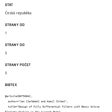
STÁT
Česká republika
STRANY OD
1
STRANY DO
5
STRANY POČET
5
BIBTEX
@article{BUT50662,

  author="Jan {Jeřábek} and Kamil {Vrba}",

  title="Design of Fully Differential Filters with Basic Active 
Elements Working in the Current Mode",
