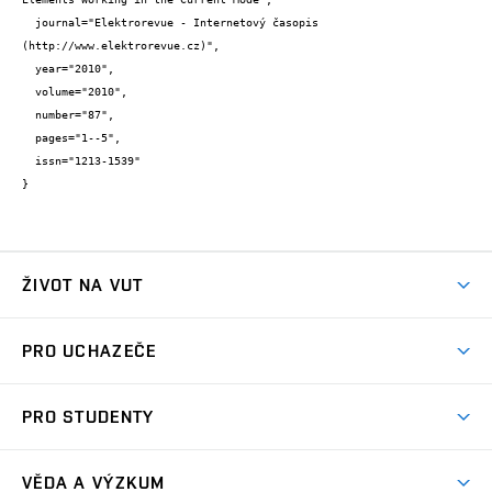
  journal="Elektrorevue - Internetový časopis 
(http://www.elektrorevue.cz)",

  year="2010",

  volume="2010",

  number="87",

  pages="1--5",

  issn="1213-1539"

}
ŽIVOT NA VUT
Atmosféra VUT
PRO UCHAZEČE
Prostory školy
Proč na VUT
Koleje
PRO STUDENTY
Studijní programy
Stravování
Předměty
Studijní předpisy
Studium a stáže v zahraničí
Stipendia
Dny otevřených dveří
VĚDA A VÝZKUM
Sport na VUT