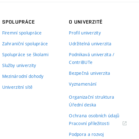
SPOLUPRÁCE
O UNIVERZITĚ
Firemní spolupráce
Profil univerzity
Zahraniční spolupráce
Udržitelná univerzita
Spolupráce se školami
Podnikavá univerzita /
ContriBUTe
Služby univerzity
Bezpečná univerzita
Mezinárodní dohody
Vyznamenání
Univerzitní sítě
Organizační struktura
Úřední deska
Ochrana osobních údajů
(externí
Pracovní příležitosti
odkaz)
Podpora a rozvoj