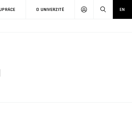
PŘIHLÁSIT
HLEDAT
UPRÁCE
O UNIVERZITĚ
EN
SE
l