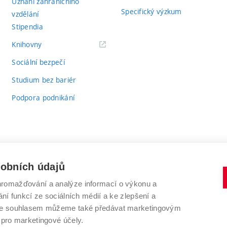
Uznání zahraničního
Specifický výzkum
vzdělání
Stipendia
(externí
Knihovny
odkaz)
Sociální bezpečí
Studium bez bariér
Podpora podnikání
sobních údajů
romažďování a analýze informací o výkonu a
VYSOKÉ UČENÍ TECHNICKÉ V BRNĚ
ní funkcí ze sociálních médií a ke zlepšení a
Antonínská 548/1
www.vut.cz
 Se souhlasem můžeme také předávat marketingovým
602 00 Brno
vut@vutbr.cz
 pro marketingové účely.