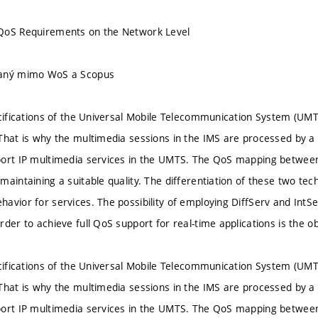
QoS Requirements on the Network Level
vaný mimo WoS a Scopus
ecifications of the Universal Mobile Telecommunication System (UM
That is why the multimedia sessions in the IMS are processed by a 
ort IP multimedia services in the UMTS. The QoS mapping between 
maintaining a suitable quality. The differentiation of these two tec
avior for services. The possibility of employing DiffServ and Int
der to achieve full QoS support for real-time applications is the ob
ecifications of the Universal Mobile Telecommunication System (UM
That is why the multimedia sessions in the IMS are processed by a 
ort IP multimedia services in the UMTS. The QoS mapping between 