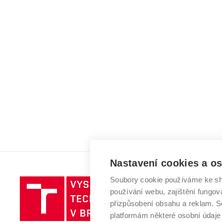
Nastavení cookies a o
Soubory cookie používáme ke sh
Vysoké
používání webu, zajištění fungová
učení
přizpůsobení obsahu a reklam.
technické
platformám některé osobní údaje
v