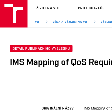
VUT
ŽIVOT NA VUT
PRO UCHAZEČE
VUT
VĚDA A VÝZKUM NA VUT
VÝSLED
DETAIL PUBLIKAČNÍHO VÝSLEDKU
IMS Mapping of QoS Requi
IMS Mapping of 
ORIGINÁLNÍ NÁZEV