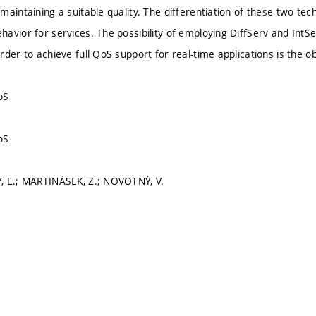
maintaining a suitable quality. The differentiation of these two tec
avior for services. The possibility of employing DiffServ and Int
der to achieve full QoS support for real-time applications is the ob
oS
oS
, Ľ.; MARTINÁSEK, Z.; NOVOTNÝ, V.