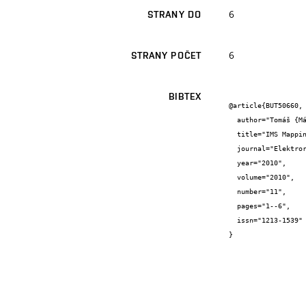
6
STRANY DO
6
STRANY POČET
BIBTEX
@article{BUT50660,

  author="Tomáš {Mácha} and Ľuboš {Nagy} and Zdeněk {Martinásek} and Vít {Novotný}",

  title="IMS Mapping of QoS Requirements on the Network Level",

  journal="Elektrorevue - Internetový časopis (http://www.elektrorevue.cz)",

  year="2010",

  volume="2010",

  number="11",

  pages="1--6",

  issn="1213-1539"

}