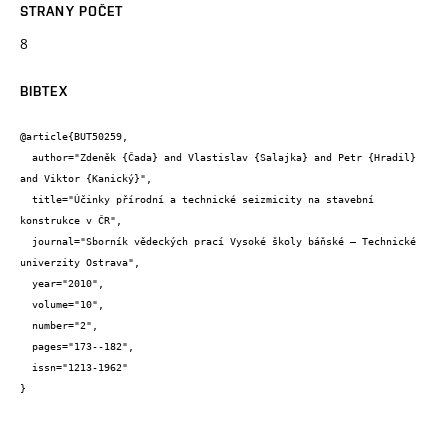
STRANY POČET
8
BIBTEX
@article{BUT50259,

  author="Zdeněk {Čada} and Vlastislav {Salajka} and Petr {Hradil} 
and Viktor {Kanický}",

  title="Účinky přírodní a technické seizmicity na stavební 
konstrukce v ČR",

  journal="Sborník vědeckých prací Vysoké školy báňské – Technické 
univerzity Ostrava",

  year="2010",

  volume="10",

  number="2",

  pages="173--182",

  issn="1213-1962"

}