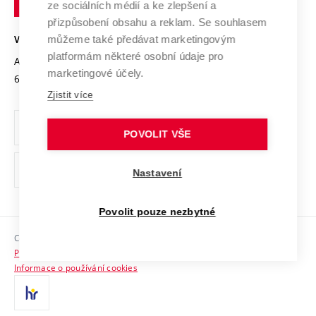
Mezinárodní dohody
ze sociálních médií a ke zlepšení a
Open Science
v
Bezpečná univerzita
přizpůsobení obsahu a reklam. Se souhlasem
Univerzitní sítě
Brně
Projekty
můžeme také předávat marketingovým
VYSOKÉ UČENÍ TECHNICKÉ V BRNĚ
Vyznamenání
platformám některé osobní údaje pro
Projekty ze strukturálních fondů
Antonínská 548/1
www.vut.cz
marketingové účely.
Organizační struktura
602 00 Brno
vut@vutbr.cz
Specifický výzkum
Zjistit více
Úřední deska
Ochrana osobních údajů
POVOLIT VŠE
(externí
Pracovní příležitosti
Nastavení
odkaz)
Podpora a rozvoj zaměstnanců a studujících
Povolit pouze nezbytné
Rovné příležitosti
Copyright © 2026 VUT
Sociální bezpečí
Prohlášení o přístupnosti
HR Award
Informace o používání cookies
Kontakty