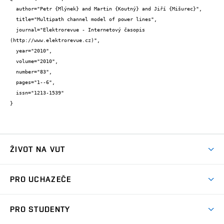
  author="Petr {Mlýnek} and Martin {Koutný} and Jiří {Mišurec}",

  title="Multipath channel model of power lines",

  journal="Elektrorevue - Internetový časopis 
(http://www.elektrorevue.cz)",

  year="2010",

  volume="2010",

  number="83",

  pages="1--6",

  issn="1213-1539"

}
ŽIVOT NA VUT
Atmosféra VUT
PRO UCHAZEČE
Prostory školy
Proč na VUT
Koleje
PRO STUDENTY
Studijní programy
Stravování