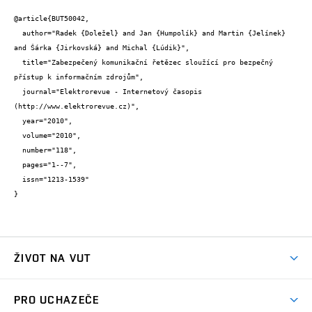
@article{BUT50042,

  author="Radek {Doležel} and Jan {Humpolík} and Martin {Jelínek} 
and Šárka {Jirkovská} and Michal {Lúdik}",

  title="Zabezpečený komunikační řetězec sloužící pro bezpečný 
přístup k informačním zdrojům",

  journal="Elektrorevue - Internetový časopis 
(http://www.elektrorevue.cz)",

  year="2010",

  volume="2010",

  number="118",

  pages="1--7",

  issn="1213-1539"

}
ŽIVOT NA VUT
Atmosféra VUT
PRO UCHAZEČE
Prostory školy