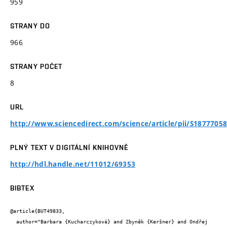
959
STRANY DO
966
STRANY POČET
8
URL
http://www.sciencedirect.com/science/article/pii/S1877705
PLNÝ TEXT V DIGITÁLNÍ KNIHOVNĚ
http://hdl.handle.net/11012/69353
BIBTEX
@article{BUT49833,

  author="Barbara {Kucharczyková} and Zbyněk {Keršner} and Ondřej 