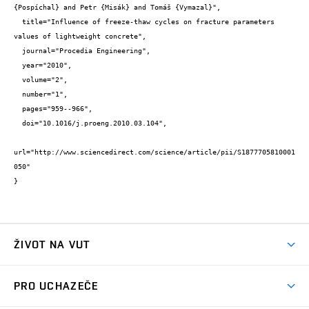
{Pospíchal} and Petr {Misák} and Tomáš {Vymazal}",

  title="Influence of freeze-thaw cycles on fracture parameters 
values of lightweight concrete",

  journal="Procedia Engineering",

  year="2010",

  volume="2",

  number="1",

  pages="959--966",

  doi="10.1016/j.proeng.2010.03.104",

url="http://www.sciencedirect.com/science/article/pii/S1877705810001
050"

}
ŽIVOT NA VUT
Atmosféra VUT
PRO UCHAZEČE
Prostory školy