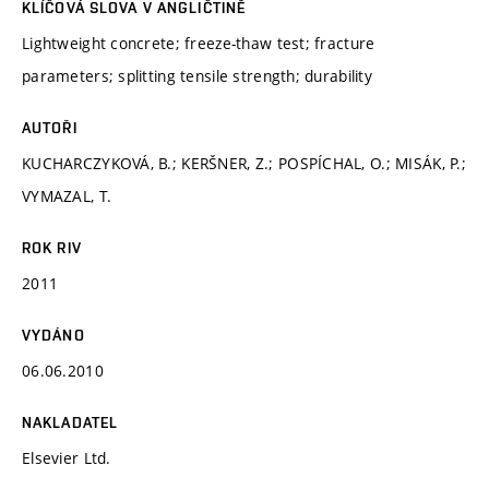
KLÍČOVÁ SLOVA V ANGLIČTINĚ
Lightweight concrete; freeze-thaw test; fracture
parameters; splitting tensile strength; durability
AUTOŘI
KUCHARCZYKOVÁ, B.; KERŠNER, Z.; POSPÍCHAL, O.; MISÁK, P.;
VYMAZAL, T.
ROK RIV
2011
VYDÁNO
06.06.2010
NAKLADATEL
Elsevier Ltd.