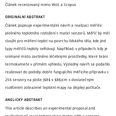
Článek recenzovaný mimo WoS a Scopus
ORIGINÁLNÍ ABSTRAKT
Článek popisuje experimentální návrh a realizaci měřiče
plošného teplotního rozložení s maticí senzorů. Měřič by měl
sloužit pro měření teplot na povrchu lidského těla, kde jiné
typy měřičů teploty selhávají. Například, v případech, kdy je
snímané místo zastíněno léčebnými prostředky, které brání
termokameře v přímém výhledu. Výsledný návrh se podařilo
realizovat do podoby dobře fungujícího měřicího přípravku s
256 senzory na ploše ($8$ x $8$)cm s dostatečným
rozlišením zobrazené teplotní mapy na displeji počítače.
ANGLICKÝ ABSTRAKT
This article describes an experimental proposal and
realization of areal temperature meter with a sensors