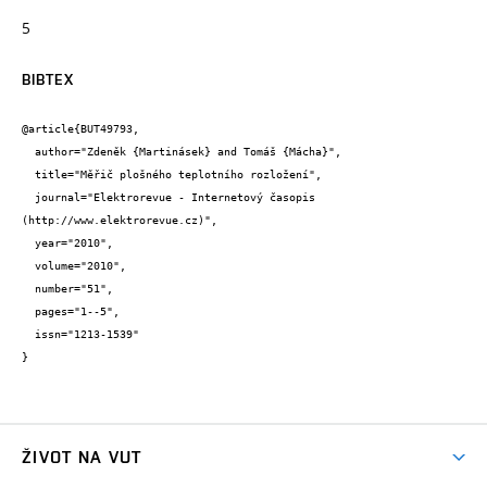
5
BIBTEX
@article{BUT49793,

  author="Zdeněk {Martinásek} and Tomáš {Mácha}",

  title="Měřič plošného teplotního rozložení",

  journal="Elektrorevue - Internetový časopis 
(http://www.elektrorevue.cz)",

  year="2010",

  volume="2010",

  number="51",

  pages="1--5",

  issn="1213-1539"

}
ŽIVOT NA VUT