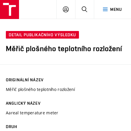
VUT
PŘIHLÁSIT
HLEDAT
MENU
SE
DETAIL PUBLIKAČNÍHO VÝSLEDKU
Měřič plošného teplotního rozložení
ORIGINÁLNÍ NÁZEV
Měřič plošného teplotního rozložení
ANGLICKÝ NÁZEV
Aareal temperature meter
DRUH