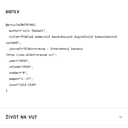
BIBTEX
@article{BUT47462,

  author="Jiří {Hošek}",

  title="Přehled moderních bezdrátových digitálních komunikačních 
systémů",

  journal="Elektrorevue - Internetový časopis 
(http://www.elektrorevue.cz)",

  year="2010",

  volume="2010",

  number="8",

  pages="1--17",

  issn="1213-1539"

}
ŽIVOT NA VUT