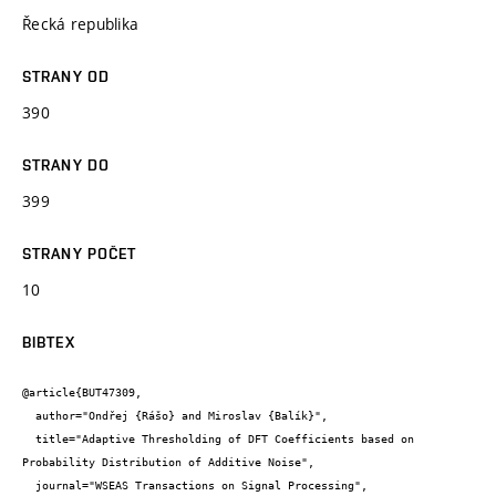
Řecká republika
STRANY OD
390
STRANY DO
399
STRANY POČET
10
BIBTEX
@article{BUT47309,

  author="Ondřej {Rášo} and Miroslav {Balík}",

  title="Adaptive Thresholding of DFT Coefficients based on 
Probability Distribution of Additive Noise",

  journal="WSEAS Transactions on Signal Processing",
