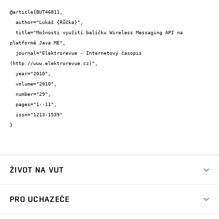
@article{BUT46811,

  author="Lukáš {Růčka}",

  title="Možnosti využití balíčku Wireless Messaging API na 
platformě Java ME",

  journal="Elektrorevue - Internetový časopis 
(http://www.elektrorevue.cz)",

  year="2010",

  volume="2010",

  number="29",

  pages="1--11",

  issn="1213-1539"

}
ŽIVOT NA VUT
Atmosféra VUT
PRO UCHAZEČE
Prostory školy