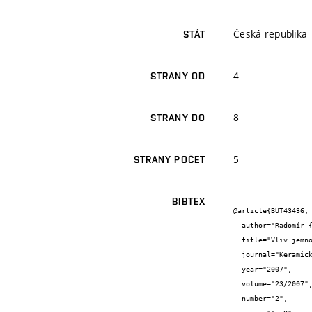
Česká republika
STÁT
4
STRANY OD
8
STRANY DO
5
STRANY POČET
BIBTEX
@article{BUT43436,

  author="Radomír {Sokolář} and Lenka {Smetanová}",

  title="Vliv jemnosti mletí popílku na vlastnosti popílkojílových střepů",

  journal="Keramický zpravodaj",

  year="2007",

  volume="23/2007",

  number="2",
