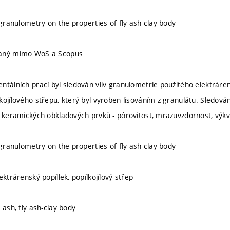
 granulometry on the properties of fly ash-clay body
vaný mimo WoS a Scopus
ntálních prací byl sledován vliv granulometrie použitého elektráren
kojílového střepu, který byl vyroben lisováním z granulátu. Sledován
u keramických obkladových prvků - pórovitost, mrazuvzdornost, výk
 granulometry on the properties of fly ash-clay body
ektrárenský popíllek, popílkojílový střep
 ash, fly ash-clay body