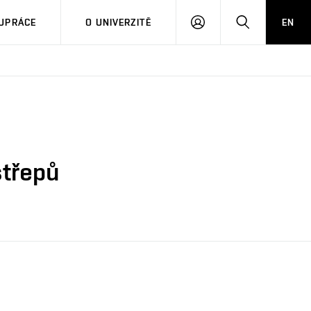
PŘIHLÁSIT
HLEDAT
UPRÁCE
O UNIVERZITĚ
EN
SE
střepů