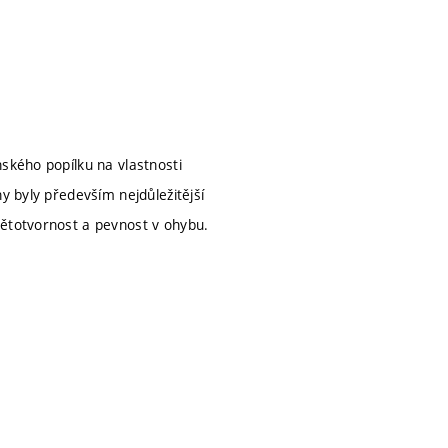
ského popílku na vlastnosti
y byly především nejdůležitější
větotvornost a pevnost v ohybu.