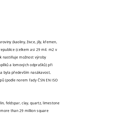
iny (kaoliny, živce, jíly, křemen,
epublice (celkem asi 29 mil. m2 v
ek nastiňuje možnost výroby
pílků a lomových odprašků) při
ána byla především nasákavost,
epů (podle norem řady ČSN EN ISO
n, feldspar, clay, quartz, limestone
o more than 29 million square