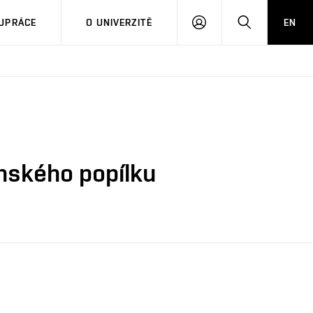
PŘIHLÁSIT
HLEDAT
UPRÁCE
O UNIVERZITĚ
EN
SE
enského popílku