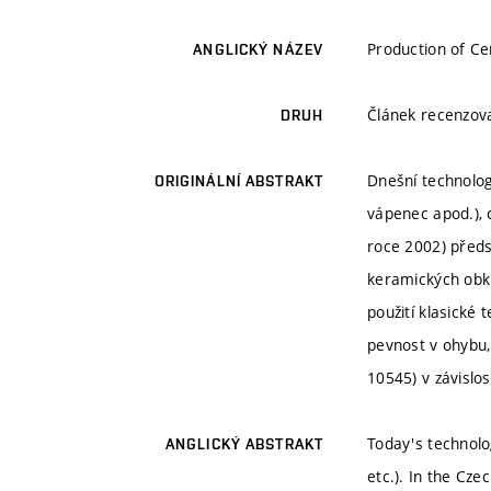
Production of Ce
ANGLICKÝ NÁZEV
Článek recenzo
DRUH
Dnešní technolog
ORIGINÁLNÍ ABSTRAKT
vápenec apod.), 
roce 2002) předs
keramických obkl
použití klasické
pevnost v ohybu
10545) v závislo
Today's technolog
ANGLICKÝ ABSTRAKT
etc.). In the Cze