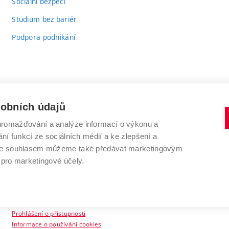
Sociální bezpečí
Studium bez bariér
Podpora podnikání
sobních údajů
romažďování a analýze informací o výkonu a
VYSOKÉ UČENÍ TECHNICKÉ V BRNĚ
ní funkcí ze sociálních médií a ke zlepšení a
Antonínská 548/1
www.vut.cz
 Se souhlasem můžeme také předávat marketingovým
602 00 Brno
vut@vutbr.cz
 pro marketingové účely.
Prohlášení o přístupnosti
Informace o používání cookies