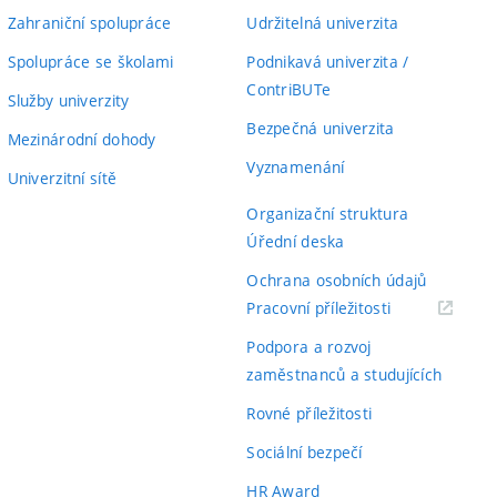
Zahraniční spolupráce
Udržitelná univerzita
Spolupráce se školami
Podnikavá univerzita /
ContriBUTe
Služby univerzity
Bezpečná univerzita
Mezinárodní dohody
Vyznamenání
Univerzitní sítě
Organizační struktura
Úřední deska
Ochrana osobních údajů
(externí
Pracovní příležitosti
odkaz)
Podpora a rozvoj
zaměstnanců a studujících
Rovné příležitosti
Sociální bezpečí
HR Award