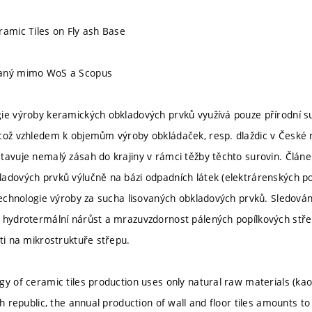
ramic Tiles on Fly ash Base
vaný mimo WoS a Scopus
ie výroby keramických obkladových prvků využívá pouze přírodní surov
což vzhledem k objemům výroby obkládaček, resp. dlaždic v České r
tavuje nemalý zásah do krajiny v rámci těžby těchto surovin. Člán
adových prvků výlučně na bázi odpadních látek (elektrárenských po
 technologie výroby za sucha lisovaných obkladových prvků. Sledov
, hydrotermální nárůst a mrazuvzdornost pálených popílkových stř
sti na mikrostruktuře střepu.
y of ceramic tiles production uses only natural raw materials (kaoli
ch republic, the annual production of wall and floor tiles amounts t