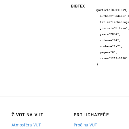
BIBTEX
@article{BUT41859,

  author="Radomír {Sokolář}",

  title="Technologie výroby obkladových prvků na bázi elektrárenského popílku",

  journal="Silika",

  year="2004",

  volume="14",

  number="1-2",

  pages="6",

  issn="1213-3930"

}
ŽIVOT NA VUT
PRO UCHAZEČE
Atmosféra VUT
Proč na VUT