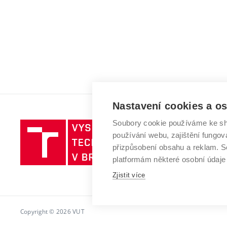
Nastavení cookies a o
Soubory cookie používáme ke sh
Vysoké
používání webu, zajištění fungová
učení
přizpůsobení obsahu a reklam.
technické
platformám některé osobní údaje
v
Brně
Zjistit více
Copyright © 2026 VUT