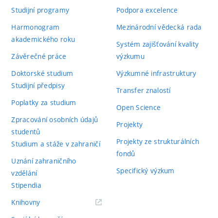
Studijní programy
Podpora excelence
Harmonogram
Mezinárodní vědecká rada
akademického roku
Systém zajišťování kvality
Závěrečné práce
výzkumu
Doktorské studium
Výzkumné infrastruktury
Studijní předpisy
Transfer znalostí
Poplatky za studium
Open Science
Zpracování osobních údajů
Projekty
studentů
Projekty ze strukturálních
Studium a stáže v zahraničí
fondů
Uznání zahraničního
Specifický výzkum
vzdělání
Stipendia
(externí
Knihovny
odkaz)