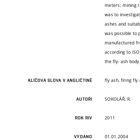
meters; mining r
was to investigat
ashes and suitab
was possible to 
manufactured fro
according to ISO
the fly- ash bod
fly ash, firing f
KLÍČOVÁ SLOVA V ANGLIČTINĚ
SOKOLÁŘ, R.
AUTOŘI
2011
ROK RIV
01.01.2004
VYDÁNO