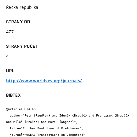
Řecká republika
STRANY OD
477
STRANY POČET
4
URL
http://www.worldses.org/journals/
BIBTEX
@article{BUT41458,

  author="Petr {Fiedler} and Zdeněk {Bradáč} and František {Bradáč} 
and Miloš {Prokop} and Marek {Wagner}",

  title="Further Evolution of Fieldbuses",

  journal="WSEAS Transactions on Computers",
