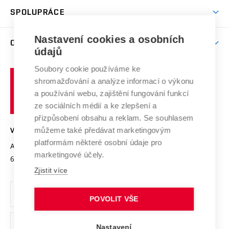
Studentský život
odkaz)
Věda a výzkum na VUT
Harmonogram akademického roku
Zpracování osobních údajů studentů
Sociální bezpečí
SPOLUPRÁCE
Celoživotní vzdělávání
Brno
Podpora excelence
Závěrečné práce
Studium bez bariér
Zpracování osobních údajů uchazečů o studium
Firemní spolupráce
Nastavení cookies a osobních
Mezinárodní vědecká rada
O UNIVERZITĚ
Doktorské studium
Podpora podnikání
E-přihláška
údajů
Zahraniční spolupráce
Systém zajišťování kvality výzkumu
Profil univerzity
Soubory cookie používáme ke
Spolupráce se školami
Vysoké
Výzkumné infrastruktury
shromažďování a analýze informací o výkonu
Udržitelná univerzita
učení
Služby univerzity
Transfer znalostí
a používání webu, zajištění fungování funkcí
technické
Podnikavá univerzita / ContriBUTe
Mezinárodní dohody
ze sociálních médií a ke zlepšení a
Open Science
v
Bezpečná univerzita
přizpůsobení obsahu a reklam. Se souhlasem
Univerzitní sítě
Brně
Projekty
můžeme také předávat marketingovým
VYSOKÉ UČENÍ TECHNICKÉ V BRNĚ
Vyznamenání
platformám některé osobní údaje pro
Projekty ze strukturálních fondů
Antonínská 548/1
www.vut.cz
marketingové účely.
Organizační struktura
602 00 Brno
vut@vutbr.cz
Specifický výzkum
Zjistit více
Úřední deska
Ochrana osobních údajů
POVOLIT VŠE
(externí
Pracovní příležitosti
Nastavení