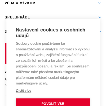
Dny otevřených dveří
VĚDA A VÝZKUM
Sport na VUT
(externí
Studijní programy
Poplatky za studium
Uznání zahraničního vzdělání
Knihovny
Aktivity pro juniory
Studentský život
odkaz)
Věda a výzkum na VUT
Harmonogram akademického roku
Zpracování osobních údajů studentů
Sociální bezpečí
SPOLUPRÁCE
Celoživotní vzdělávání
Brno
Podpora excelence
Závěrečné práce
Studium bez bariér
Zpracování osobních údajů uchazečů o studium
Firemní spolupráce
Nastavení cookies a osobních
Mezinárodní vědecká rada
O UNIVERZITĚ
Doktorské studium
Podpora podnikání
E-přihláška
údajů
Zahraniční spolupráce
Systém zajišťování kvality výzkumu
Profil univerzity
Soubory cookie používáme ke
Spolupráce se školami
Vysoké
Výzkumné infrastruktury
shromažďování a analýze informací o výkonu
Udržitelná univerzita
učení
Služby univerzity
Transfer znalostí
a používání webu, zajištění fungování funkcí
technické
Podnikavá univerzita / ContriBUTe
Mezinárodní dohody
ze sociálních médií a ke zlepšení a
Open Science
v
Bezpečná univerzita
přizpůsobení obsahu a reklam. Se souhlasem
Univerzitní sítě
Brně
Projekty
můžeme také předávat marketingovým
VYSOKÉ UČENÍ TECHNICKÉ V BRNĚ
Vyznamenání
platformám některé osobní údaje pro
Projekty ze strukturálních fondů
Antonínská 548/1
www.vut.cz
marketingové účely.
Organizační struktura
602 00 Brno
vut@vutbr.cz
Specifický výzkum
Zjistit více
Úřední deska
Ochrana osobních údajů
POVOLIT VŠE