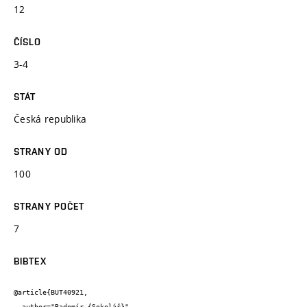
12
ČÍSLO
3-4
STÁT
Česká republika
STRANY OD
100
STRANY POČET
7
BIBTEX
@article{BUT40921,

  author="Radomír {Sokolář}",
