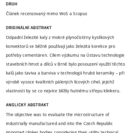
DRUH
Článek recenzovaný mimo WoS a Scopus
ORIGINÁLNÍ ABSTRAKT
Odpadní železité kaly z mokré plynočistírny kyslíkových
konvektorů se běžně používají jako železitá korekce pro
potřeby cementáren. Cílem výzkumu na Ústavu technologie
stavebních hmot a dílců v Brně bylo posouzení využití těchto
kalů jako taviva a barviva v technologii hrubé keramiky – při
výrobě vysoce kvalitních pálených lícových cihel, jejichž
vlastnosti by se co nejvíce blížily hutnému střepu klinkeru.
ANGLICKÝ ABSTRAKT
The objective was to evaluate the microstructure of
industrially manufactured and into the Czech Republic
imported clinker bodies considering their utility technical