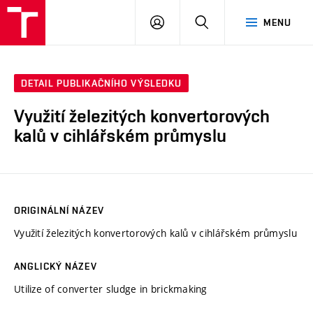
VUT
PŘIHLÁSIT
HLEDAT
MENU
SE
DETAIL PUBLIKAČNÍHO VÝSLEDKU
Využití železitých konvertorových
kalů v cihlářském průmyslu
ORIGINÁLNÍ NÁZEV
Využití železitých konvertorových kalů v cihlářském průmyslu
ANGLICKÝ NÁZEV
Utilize of converter sludge in brickmaking