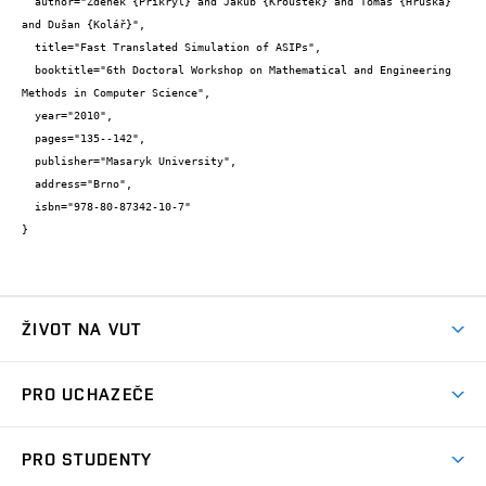
  author="Zdeněk {Přikryl} and Jakub {Křoustek} and Tomáš {Hruška} 
and Dušan {Kolář}",

  title="Fast Translated Simulation of ASIPs",

  booktitle="6th Doctoral Workshop on Mathematical and Engineering 
Methods in Computer Science",

  year="2010",

  pages="135--142",

  publisher="Masaryk University",

  address="Brno",

  isbn="978-80-87342-10-7"

}
ŽIVOT NA VUT
Atmosféra VUT
PRO UCHAZEČE
Prostory školy
Proč na VUT
Koleje
PRO STUDENTY
Studijní programy