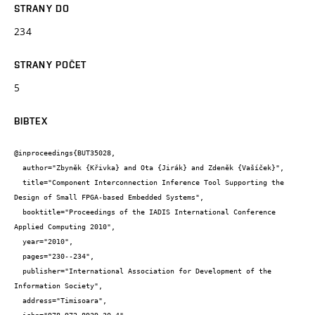
STRANY DO
234
STRANY POČET
5
BIBTEX
@inproceedings{BUT35028,

  author="Zbyněk {Křivka} and Ota {Jirák} and Zdeněk {Vašíček}",

  title="Component Interconnection Inference Tool Supporting the 
Design of Small FPGA-based Embedded Systems",

  booktitle="Proceedings of the IADIS International Conference 
Applied Computing 2010",

  year="2010",

  pages="230--234",

  publisher="International Association for Development of the 
Information Society",

  address="Timisoara",
