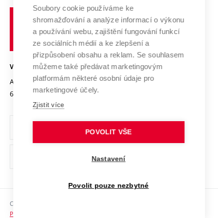
Profil univerzity
Soubory cookie používáme ke
Spolupráce se školami
Vysoké
Výzkumné infrastruktury
shromažďování a analýze informací o výkonu
Udržitelná univerzita
učení
Služby univerzity
Transfer znalostí
a používání webu, zajištění fungování funkcí
technické
Podnikavá univerzita / ContriBUTe
Mezinárodní dohody
ze sociálních médií a ke zlepšení a
Open Science
v
Bezpečná univerzita
přizpůsobení obsahu a reklam. Se souhlasem
Univerzitní sítě
Brně
Projekty
můžeme také předávat marketingovým
VYSOKÉ UČENÍ TECHNICKÉ V BRNĚ
Vyznamenání
platformám některé osobní údaje pro
Projekty ze strukturálních fondů
Antonínská 548/1
www.vut.cz
marketingové účely.
Organizační struktura
602 00 Brno
vut@vutbr.cz
Specifický výzkum
Zjistit více
Úřední deska
Ochrana osobních údajů
POVOLIT VŠE
(externí
Pracovní příležitosti
Nastavení
odkaz)
Podpora a rozvoj zaměstnanců a studujících
Povolit pouze nezbytné
Rovné příležitosti
Copyright © 2026 VUT
Sociální bezpečí
Prohlášení o přístupnosti