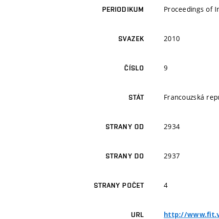
Proceedings of 
PERIODIKUM
2010
SVAZEK
9
ČÍSLO
Francouzská rep
STÁT
2934
STRANY OD
2937
STRANY DO
4
STRANY POČET
http://www.fit.
URL