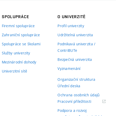
SPOLUPRÁCE
O UNIVERZITĚ
Firemní spolupráce
Profil univerzity
Zahraniční spolupráce
Udržitelná univerzita
Spolupráce se školami
Podnikavá univerzita /
ContriBUTe
Služby univerzity
Bezpečná univerzita
Mezinárodní dohody
Vyznamenání
Univerzitní sítě
Organizační struktura
Úřední deska
Ochrana osobních údajů
(externí
Pracovní příležitosti
odkaz)
Podpora a rozvoj