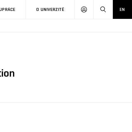
PŘIHLÁSIT
HLEDAT
UPRÁCE
O UNIVERZITĚ
EN
SE
tion