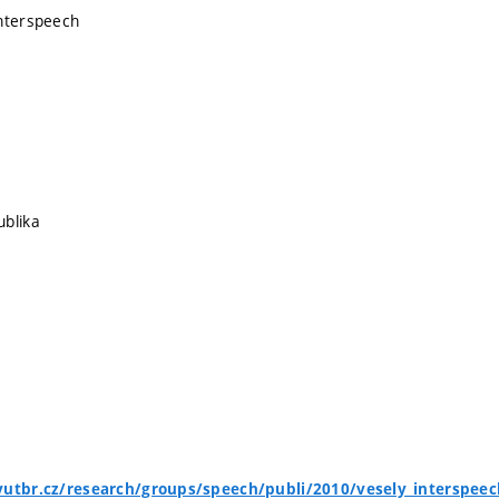
Interspeech
ublika
vutbr.cz/research/groups/speech/publi/2010/vesely_interspee