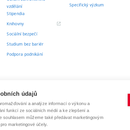
Specifický výzkum
vzdělání
Stipendia
(externí
Knihovny
odkaz)
Sociální bezpečí
Studium bez bariér
Podpora podnikání
sobních údajů
romažďování a analýze informací o výkonu a
VYSOKÉ UČENÍ TECHNICKÉ V BRNĚ
ní funkcí ze sociálních médií a ke zlepšení a
Antonínská 548/1
www.vut.cz
 Se souhlasem můžeme také předávat marketingovým
602 00 Brno
vut@vutbr.cz
 pro marketingové účely.