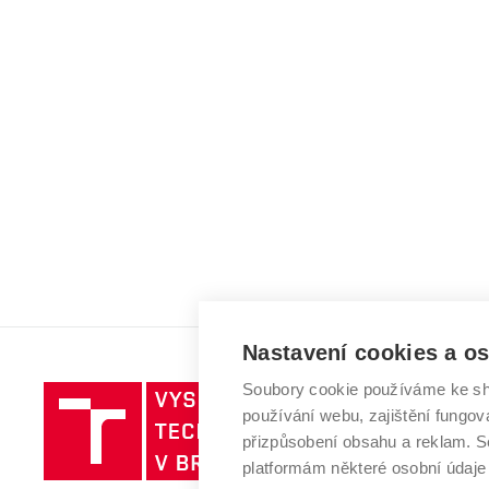
Nastavení cookies a o
Soubory cookie používáme ke sh
Vysoké
používání webu, zajištění fungová
učení
přizpůsobení obsahu a reklam.
technické
platformám některé osobní údaje
v