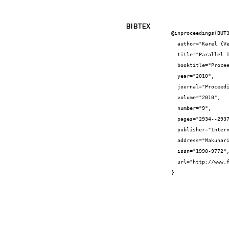
BIBTEX
@inproceedings{BUT3
  author="Karel {Veselý} and Lukáš {Burget} and František {Grézl}",

  title="Parallel Training of Neural Networks for Speech Recognition",

  booktitle="Proceedings of the 11th Annual Conference of the International Speech Communication Association (INTERSPEECH 2010)",

  year="2010",

  journal="Proceedings of Interspeech",

  volume="2010",

  number="9",

  pages="2934--2937",

  publisher="International Speech Communication Association",

  address="Makuhari, Chiba",

  issn="1990-9772",

  url="http://www.fit.vutbr.cz/research/groups/speech/publi/2010/vesely_interspeech2010_IS100045.pdf"

}