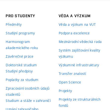
PRO STUDENTY
VĚDA A VÝZKUM
Předměty
Věda a výzkum na VUT
Studijní programy
Podpora excelence
Harmonogram
Mezinárodní vědecká rada
akademického roku
Systém zajišťování kvality
Závěrečné práce
výzkumu
Doktorské studium
Výzkumné infrastruktury
Studijní předpisy
Transfer znalostí
Poplatky za studium
Open Science
Zpracování osobních údajů
Projekty
studentů
Projekty ze strukturálních
Studium a stáže v zahraničí
fondů
Uznání zahraničního