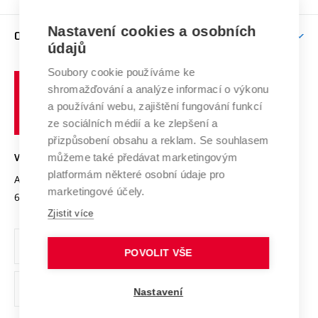
Brno
Podpora excelence
Závěrečné práce
Studium bez bariér
Zpracování osobních údajů uchazečů o studium
Firemní spolupráce
Nastavení cookies a osobních
Mezinárodní vědecká rada
O UNIVERZITĚ
Doktorské studium
Podpora podnikání
E-přihláška
údajů
Zahraniční spolupráce
Systém zajišťování kvality výzkumu
Profil univerzity
Soubory cookie používáme ke
Spolupráce se školami
Vysoké
Výzkumné infrastruktury
shromažďování a analýze informací o výkonu
Udržitelná univerzita
učení
Služby univerzity
Transfer znalostí
a používání webu, zajištění fungování funkcí
technické
Podnikavá univerzita / ContriBUTe
Mezinárodní dohody
ze sociálních médií a ke zlepšení a
Open Science
v
Bezpečná univerzita
přizpůsobení obsahu a reklam. Se souhlasem
Univerzitní sítě
Brně
Projekty
můžeme také předávat marketingovým
VYSOKÉ UČENÍ TECHNICKÉ V BRNĚ
Vyznamenání
platformám některé osobní údaje pro
Projekty ze strukturálních fondů
Antonínská 548/1
www.vut.cz
marketingové účely.
Organizační struktura
602 00 Brno
vut@vutbr.cz
Specifický výzkum
Zjistit více
Úřední deska
Ochrana osobních údajů
POVOLIT VŠE
(externí
Pracovní příležitosti
Nastavení
odkaz)
Podpora a rozvoj zaměstnanců a studujících