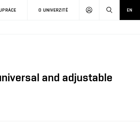
PŘIHLÁSIT
HLEDAT
UPRÁCE
O UNIVERZITĚ
EN
SE
 universal and adjustable