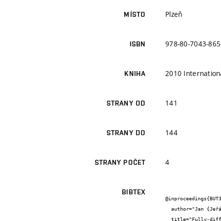
Plzeň
MÍSTO
978-80-7043-865
ISBN
2010 Internation
KNIHA
141
STRANY OD
144
STRANY DO
4
STRANY POČET
BIBTEX
@inproceedings{BUT3
  author="Jan {Jeřábek} and Roman {Šotner} and Kamil {Vrba}",

  title="Fully-differential current amplifier and its application to universal and adjustable filter",
