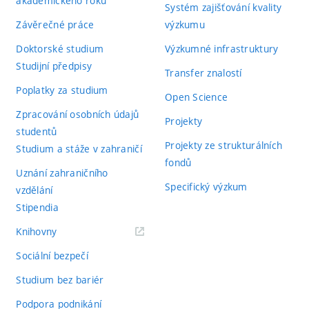
akademického roku
Systém zajišťování kvality
Závěrečné práce
výzkumu
Doktorské studium
Výzkumné infrastruktury
Studijní předpisy
Transfer znalostí
Poplatky za studium
Open Science
Zpracování osobních údajů
Projekty
studentů
Projekty ze strukturálních
Studium a stáže v zahraničí
fondů
Uznání zahraničního
Specifický výzkum
vzdělání
Stipendia
(externí
Knihovny
odkaz)
Sociální bezpečí
Studium bez bariér
Podpora podnikání