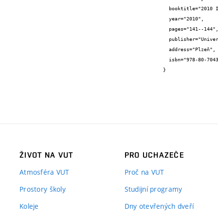
  booktitle="2010 International Conference on Applied Electronics",

  year="2010",

  pages="141--144",

  publisher="University of West Bohemia",

  address="Plzeň",

  isbn="978-80-7043-865-7"

}
ŽIVOT NA VUT
PRO UCHAZEČE
Atmosféra VUT
Proč na VUT
Prostory školy
Studijní programy
Koleje
Dny otevřených dveří