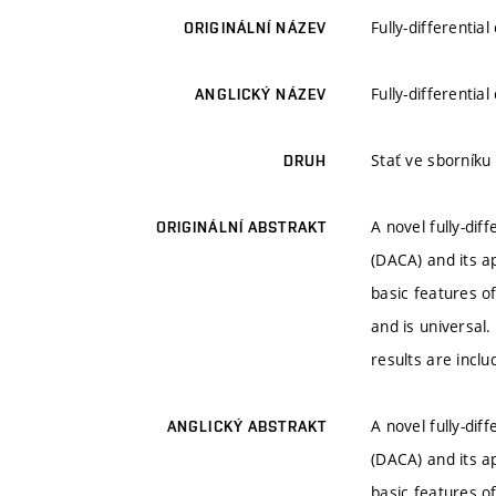
Fully-differentia
ORIGINÁLNÍ NÁZEV
Fully-differentia
ANGLICKÝ NÁZEV
Stať ve sborníku
DRUH
A novel fully-dif
ORIGINÁLNÍ ABSTRAKT
(DACA) and its ap
basic features o
and is universal
results are inclu
A novel fully-dif
ANGLICKÝ ABSTRAKT
(DACA) and its ap
basic features o