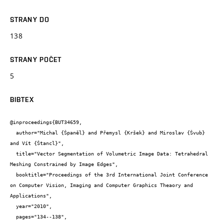
STRANY DO
138
STRANY POČET
5
BIBTEX
@inproceedings{BUT34659,

  author="Michal {Španěl} and Přemysl {Kršek} and Miroslav {Švub} 
and Vít {Štancl}",

  title="Vector Segmentation of Volumetric Image Data: Tetrahedral 
Meshing Constrained by Image Edges",

  booktitle="Proceedings of the 3rd International Joint Conference 
on Computer Vision, Imaging and Computer Graphics Theaory and 
Applications",

  year="2010",

  pages="134--138",
