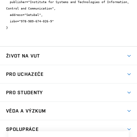
  publisher="Institute for Systems and Technologies of Information, 
Control and Communication",

  address="Setubal",

  isbn="978-989-674-026-9"

}
ŽIVOT NA VUT
Atmosféra VUT
PRO UCHAZEČE
Prostory školy
Proč na VUT
Koleje
PRO STUDENTY
Studijní programy
Stravování
Předměty
Studijní předpisy
Studium a stáže v zahraničí
Stipendia
Dny otevřených dveří
VĚDA A VÝZKUM
Sport na VUT
(externí
Studijní programy
Poplatky za studium
Uznání zahraničního vzdělání
Knihovny
Aktivity pro juniory
Studentský život
odkaz)
Věda a výzkum na VUT
Harmonogram akademického roku
Zpracování osobních údajů studentů
Sociální bezpečí
SPOLUPRÁCE
Celoživotní vzdělávání
Brno
Podpora excelence