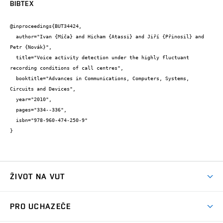
BIBTEX
@inproceedings{BUT34424,

  author="Ivan {Míča} and Hicham {Atassi} and Jiří {Přinosil} and 
Petr {Novák}",

  title="Voice activity detection under the highly fluctuant 
recording conditions of call centres",

  booktitle="Advances in Communications, Computers, Systems, 
Circuits and Devices",

  year="2010",

  pages="334--336",

  isbn="978-960-474-250-9"

}
ŽIVOT NA VUT
Atmosféra VUT
PRO UCHAZEČE
Prostory školy