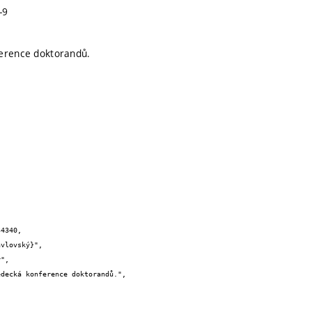
-9
ference doktorandů.
4340,
