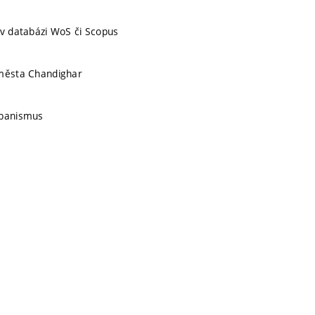
 v databázi WoS či Scopus
 města Chandighar
rbanismus