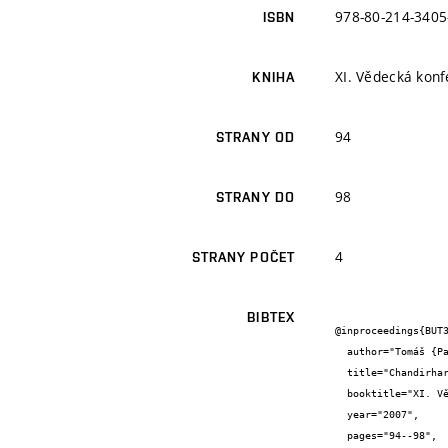
978-80-214-3405
ISBN
XI. Vědecká kon
KNIHA
94
STRANY OD
98
STRANY DO
4
STRANY POČET
BIBTEX
@inproceedings{BUT3
  author="Tomáš {Pavlovský}",

  title="Chandirhar",

  booktitle="XI. Vědecká konference doktorandů.",

  year="2007",

  pages="94--98",
