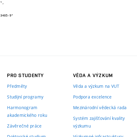
PRO STUDENTY
VĚDA A VÝZKUM
Předměty
Věda a výzkum na VUT
Studijní programy
Podpora excelence
Harmonogram
Mezinárodní vědecká rada
akademického roku
Systém zajišťování kvality
Závěrečné práce
výzkumu
Doktorské studium
Výzkumné infrastruktury