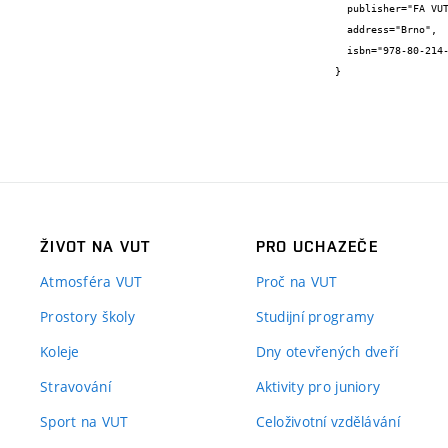
  publisher="FA VUT",

  address="Brno",

  isbn="978-80-214-3405-9"

}
ŽIVOT NA VUT
PRO UCHAZEČE
Atmosféra VUT
Proč na VUT
Prostory školy
Studijní programy
Koleje
Dny otevřených dveří
Stravování
Aktivity pro juniory
Sport na VUT
Celoživotní vzdělávání