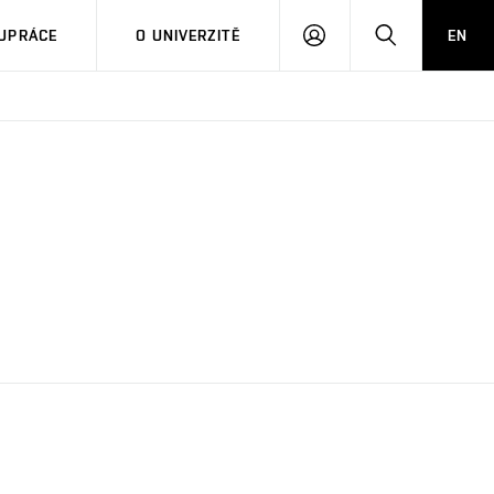
PŘIHLÁSIT
HLEDAT
UPRÁCE
O UNIVERZITĚ
EN
SE