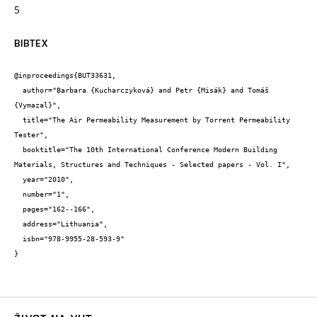
5
BIBTEX
@inproceedings{BUT33631,

  author="Barbara {Kucharczyková} and Petr {Misák} and Tomáš 
{Vymazal}",

  title="The Air Permeability Measurement by Torrent Permeability 
Tester",

  booktitle="The 10th International Conference Modern Building 
Materials, Structures and Techniques - Selected papers - Vol. I",

  year="2010",

  number="1",

  pages="162--166",

  address="Lithuania",

  isbn="978-9955-28-593-9"

}