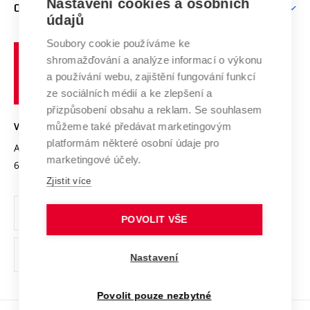
Nastavení cookies a osobních
Mezinárodní vědecká rada
O UNIVERZITĚ
Doktorské studium
Podpora podnikání
E-přihláška
údajů
Zahraniční spolupráce
Systém zajišťování kvality výzkumu
Profil univerzity
Soubory cookie používáme ke
Spolupráce se školami
Vysoké
Výzkumné infrastruktury
shromažďování a analýze informací o výkonu
Udržitelná univerzita
učení
Služby univerzity
Transfer znalostí
a používání webu, zajištění fungování funkcí
technické
Podnikavá univerzita / ContriBUTe
Mezinárodní dohody
ze sociálních médií a ke zlepšení a
Open Science
v
Bezpečná univerzita
přizpůsobení obsahu a reklam. Se souhlasem
Univerzitní sítě
Brně
Projekty
můžeme také předávat marketingovým
VYSOKÉ UČENÍ TECHNICKÉ V BRNĚ
Vyznamenání
platformám některé osobní údaje pro
Projekty ze strukturálních fondů
Antonínská 548/1
www.vut.cz
marketingové účely.
Organizační struktura
602 00 Brno
vut@vutbr.cz
Specifický výzkum
Zjistit více
Úřední deska
Ochrana osobních údajů
POVOLIT VŠE
(externí
Pracovní příležitosti
Nastavení
odkaz)
Podpora a rozvoj zaměstnanců a studujících
Povolit pouze nezbytné
Rovné příležitosti