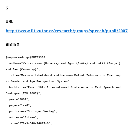
6
URL
http://www.fit.vutbr.cz/research/groups/speech/publi/200
BIBTEX
@inproceedings{BUT33393,

  author="Valiantsina {Hubeika} and Igor {Szőke} and Lukáš {Burget} 
and Jan {Černocký}",

  title="Maximum Likelihood and Maximum Mutual Information Training 
in Gender and Age Recognition System",

  booktitle="Proc. 10th International Conference on Text Speech and 
Dialogue (TSD 2007)",

  year="2007",

  pages="1--6",

  publisher="Springer Verlag",

  address="Pilsen",

  isbn="978-3-540-74627-0",
