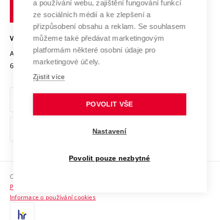
Transfer znalostí
a používání webu, zajištění fungování funkcí
technické
Podnikavá univerzita / ContriBUTe
Mezinárodní dohody
ze sociálních médií a ke zlepšení a
Open Science
v
Bezpečná univerzita
přizpůsobení obsahu a reklam. Se souhlasem
Univerzitní sítě
Brně
Projekty
můžeme také předávat marketingovým
VYSOKÉ UČENÍ TECHNICKÉ V BRNĚ
Vyznamenání
platformám některé osobní údaje pro
Projekty ze strukturálních fondů
Antonínská 548/1
www.vut.cz
marketingové účely.
Organizační struktura
602 00 Brno
vut@vutbr.cz
Specifický výzkum
Zjistit více
Úřední deska
Ochrana osobních údajů
POVOLIT VŠE
(externí
Pracovní příležitosti
Nastavení
odkaz)
Podpora a rozvoj zaměstnanců a studujících
Povolit pouze nezbytné
Rovné příležitosti
Copyright © 2026 VUT
Sociální bezpečí
Prohlášení o přístupnosti
HR Award
Informace o používání cookies