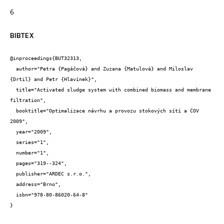
6
BIBTEX
@inproceedings{BUT32313,

  author="Petra {Pagáčová} and Zuzana {Matulová} and Miloslav 
{Drtil} and Petr {Hlavínek}",

  title="Activated sludge system with combined biomass and membrane 
filtration",

  booktitle="Optimalizace návrhu a provozu stokových sítí a ČOV 
2009",

  year="2009",

  series="1",

  number="1",

  pages="319--324",

  publisher="ARDEC s.r.o.",

  address="Brno",

  isbn="978-80-86020-64-8"

}