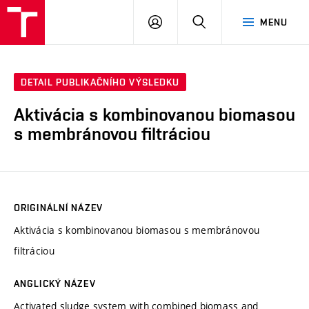
VUT
PŘIHLÁSIT
HLEDAT
MENU
SE
DETAIL PUBLIKAČNÍHO VÝSLEDKU
Aktivácia s kombinovanou biomasou
s membránovou filtráciou
ORIGINÁLNÍ NÁZEV
Aktivácia s kombinovanou biomasou s membránovou
filtráciou
ANGLICKÝ NÁZEV
Activated sludge system with combined biomass and