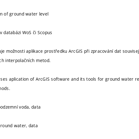
on of ground water level
 v databázi WoS či Scopus
uje možnosti aplikace prostředku ArcGIS při zpracování dat souvis
ch interpolačních metod.
ses aplication of ArcGIS software and its tools for ground water r
hods.
 podzemní voda, data
 ground water, data