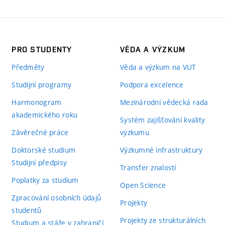
PRO STUDENTY
VĚDA A VÝZKUM
Předměty
Věda a výzkum na VUT
Studijní programy
Podpora excelence
Harmonogram
Mezinárodní vědecká rada
akademického roku
Systém zajišťování kvality
Závěrečné práce
výzkumu
Doktorské studium
Výzkumné infrastruktury
Studijní předpisy
Transfer znalostí
Poplatky za studium
Open Science
Zpracování osobních údajů
Projekty
studentů
Projekty ze strukturálních
Studium a stáže v zahraničí