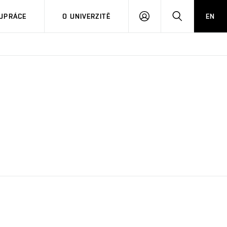
PŘIHLÁSIT
HLEDAT
UPRÁCE
O UNIVERZITĚ
EN
SE