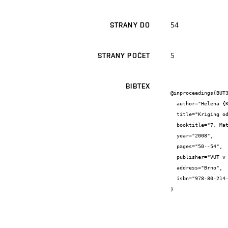
54
STRANY DO
5
STRANY POČET
BIBTEX
@inproceedings{BUT3
  author="Helena {Koutková} and Pavel {Špaček}",

  title="Kriging odhady úrovně podzemní vody",

  booktitle="7. Matematický Workshoop",

  year="2008",

  pages="50--54",

  publisher="VUT v Brně",

  address="Brno",

  isbn="978-80-214-3727-2"

}