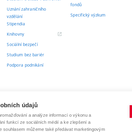
fondů
Uznání zahraničního
Specifický výzkum
vzdělání
Stipendia
(externí
Knihovny
odkaz)
Sociální bezpečí
Studium bez bariér
Podpora podnikání
sobních údajů
romažďování a analýze informací o výkonu a
VYSOKÉ UČENÍ TECHNICKÉ V BRNĚ
ní funkcí ze sociálních médií a ke zlepšení a
Antonínská 548/1
www.vut.cz
 Se souhlasem můžeme také předávat marketingovým