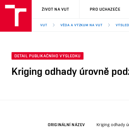
VUT
ŽIVOT NA VUT
PRO UCHAZEČE
VUT
VĚDA A VÝZKUM NA VUT
VÝSLED
DETAIL PUBLIKAČNÍHO VÝSLEDKU
Kriging odhady úrovně po
Kriging odhady 
ORIGINÁLNÍ NÁZEV