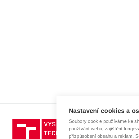
Nastavení cookies a o
Soubory cookie používáme ke sh
Vysoké
používání webu, zajištění fungová
učení
přizpůsobení obsahu a reklam.
technické