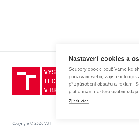
Nastavení cookies a o
Soubory cookie používáme ke sh
Vysoké
používání webu, zajištění fungová
učení
přizpůsobení obsahu a reklam.
technické
platformám některé osobní údaje
v
Zjistit více
Brně
Copyright © 2026 VUT