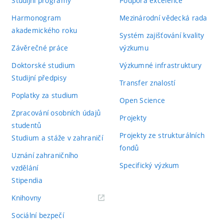
Studijní programy
Podpora excelence
Harmonogram
Mezinárodní vědecká rada
akademického roku
Systém zajišťování kvality
Závěrečné práce
výzkumu
Doktorské studium
Výzkumné infrastruktury
Studijní předpisy
Transfer znalostí
Poplatky za studium
Open Science
Zpracování osobních údajů
Projekty
studentů
Projekty ze strukturálních
Studium a stáže v zahraničí
fondů
Uznání zahraničního
Specifický výzkum
vzdělání
Stipendia
(externí
Knihovny
odkaz)
Sociální bezpečí