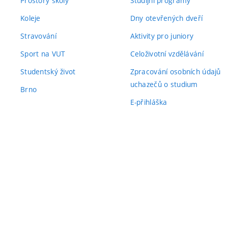
Prostory školy
Studijní programy
Koleje
Dny otevřených dveří
Stravování
Aktivity pro juniory
Sport na VUT
Celoživotní vzdělávání
Studentský život
Zpracování osobních údajů
uchazečů o studium
Brno
E-přihláška