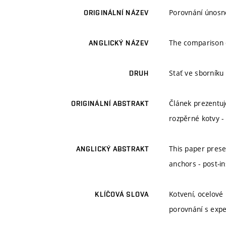
Porovnání únosno
ORIGINÁLNÍ NÁZEV
The comparison o
ANGLICKÝ NÁZEV
Stať ve sborníku
DRUH
Článek prezentu
ORIGINÁLNÍ ABSTRAKT
rozpěrné kotvy 
This paper prese
ANGLICKÝ ABSTRAKT
anchors - post-in
Kotvení, ocelové 
KLÍČOVÁ SLOVA
porovnání s exp