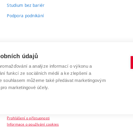
Studium bez bariér
Podpora podnikání
sobních údajů
romažďování a analýze informací o výkonu a
VYSOKÉ UČENÍ TECHNICKÉ V BRNĚ
ní funkcí ze sociálních médií a ke zlepšení a
Antonínská 548/1
www.vut.cz
 Se souhlasem můžeme také předávat marketingovým
602 00 Brno
vut@vutbr.cz
 pro marketingové účely.
Prohlášení o přístupnosti
Informace o používání cookies