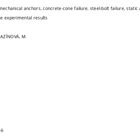
mechanical anchors, concrete-cone failure, steel-bolt failure, static 
e experimental results
MAZÍNOVÁ, M.
-6