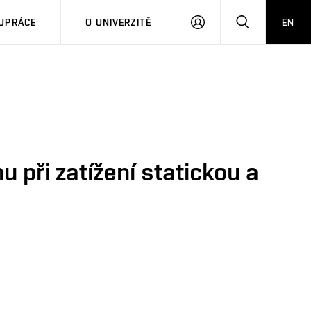
PŘIHLÁSIT
HLEDAT
UPRÁCE
O UNIVERZITĚ
EN
SE
 při zatížení statickou a