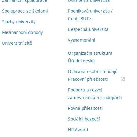
Zahraniční spolupráce
Udržitelná univerzita
Spolupráce se školami
Podnikavá univerzita /
ContriBUTe
Služby univerzity
Bezpečná univerzita
Mezinárodní dohody
Vyznamenání
Univerzitní sítě
Organizační struktura
Úřední deska
Ochrana osobních údajů
(externí
Pracovní příležitosti
odkaz)
Podpora a rozvoj
zaměstnanců a studujících
Rovné příležitosti
Sociální bezpečí
HR Award