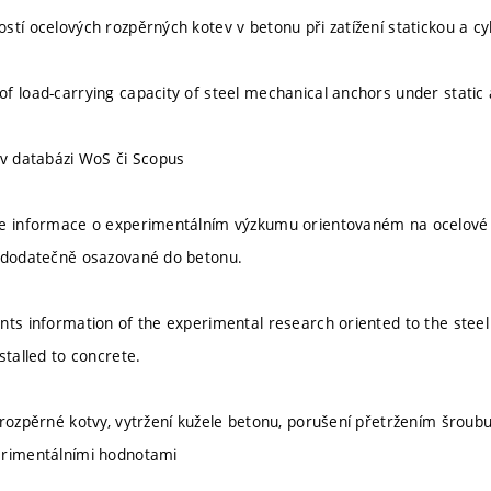
stí ocelových rozpěrných kotev v betonu při zatížení statickou a cy
f load-carrying capacity of steel mechanical anchors under static a
 v databázi WoS či Scopus
je informace o experimentálním výzkumu orientovaném na ocelové 
- dodatečně osazované do betonu.
nts information of the experimental research oriented to the steel
stalled to concrete.
rozpěrné kotvy, vytržení kužele betonu, porušení přetržením šroubu, 
erimentálními hodnotami