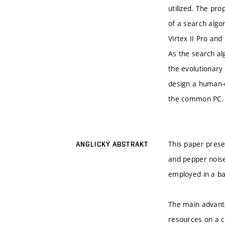
utilized. The pr
of a search algor
Virtex II Pro an
As the search al
the evolutionary
design a human-
the common PC.
This paper prese
ANGLICKÝ ABSTRAKT
and pepper noise 
employed in a ba
The main advanta
resources on a c