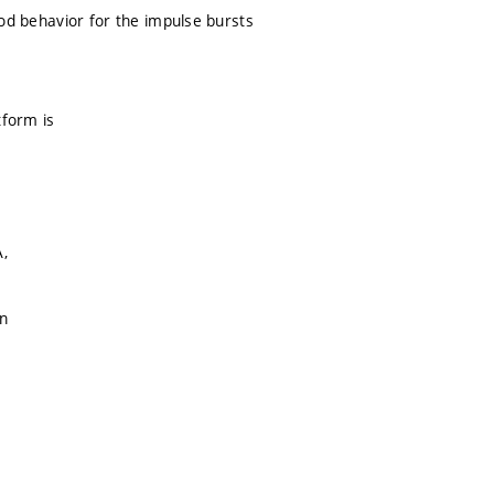
good behavior for the impulse bursts
tform is
A,
on