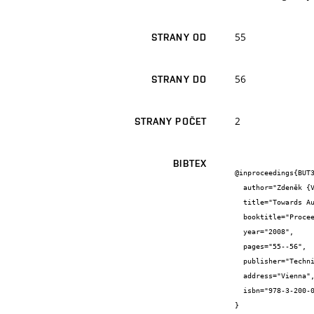
55
STRANY OD
56
STRANY DO
2
STRANY POČET
BIBTEX
@inproceedings{BUT3
  author="Zdeněk {Vašíček}",

  title="Towards Automatic Design of Competitive Image Filters in FPGAs",

  booktitle="Proceedings of Junior Scientist Conference 2008",

  year="2008",

  pages="55--56",

  publisher="Technical University Wien",

  address="Vienna",

  isbn="978-3-200-01612-5"

}