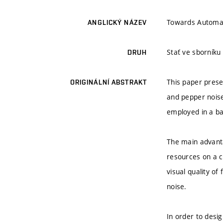
Towards Automati
ANGLICKÝ NÁZEV
Stať ve sborník
DRUH
This paper prese
ORIGINÁLNÍ ABSTRAKT
and pepper noise 
employed in a ba
The main advanta
resources on a c
visual quality of
noise.
In order to desi