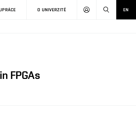
PŘIHLÁSIT
HLEDAT
UPRÁCE
O UNIVERZITĚ
EN
SE
 in FPGAs