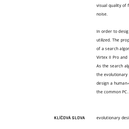
visual quality of
noise.
In order to desi
utilized. The pr
of a search algor
Virtex II Pro an
As the search al
the evolutionary
design a human-
the common PC.
evolutionary desi
KLÍČOVÁ SLOVA