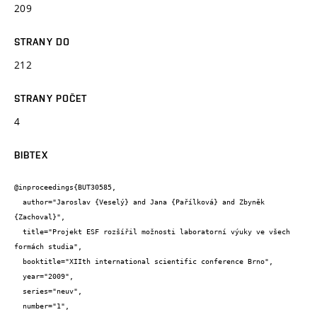
209
STRANY DO
212
STRANY POČET
4
BIBTEX
@inproceedings{BUT30585,

  author="Jaroslav {Veselý} and Jana {Pařílková} and Zbyněk 
{Zachoval}",

  title="Projekt ESF rozšířil možnosti laboratorní výuky ve všech 
formách studia",

  booktitle="XIIth international scientific conference Brno",

  year="2009",

  series="neuv",

  number="1",
