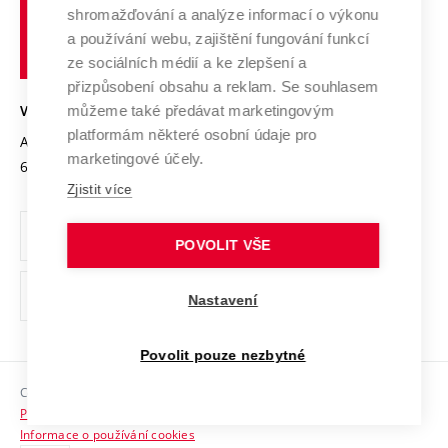
Vysoké
Výzkumné infrastruktury
shromažďování a analýze informací o výkonu
Udržitelná univerzita
učení
Služby univerzity
Transfer znalostí
a používání webu, zajištění fungování funkcí
technické
Podnikavá univerzita / ContriBUTe
Mezinárodní dohody
ze sociálních médií a ke zlepšení a
Open Science
v
Bezpečná univerzita
přizpůsobení obsahu a reklam. Se souhlasem
Univerzitní sítě
Brně
Projekty
můžeme také předávat marketingovým
VYSOKÉ UČENÍ TECHNICKÉ V BRNĚ
Vyznamenání
platformám některé osobní údaje pro
Projekty ze strukturálních fondů
Antonínská 548/1
www.vut.cz
marketingové účely.
Organizační struktura
602 00 Brno
vut@vutbr.cz
Specifický výzkum
Zjistit více
Úřední deska
Ochrana osobních údajů
POVOLIT VŠE
(externí
Pracovní příležitosti
Nastavení
odkaz)
Podpora a rozvoj zaměstnanců a studujících
Povolit pouze nezbytné
Rovné příležitosti
Copyright © 2026 VUT
Sociální bezpečí
Prohlášení o přístupnosti
HR Award
Informace o používání cookies