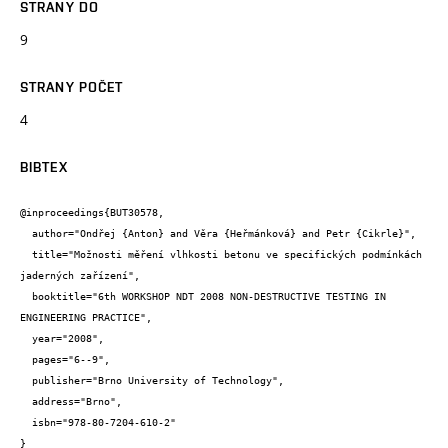
STRANY DO
9
STRANY POČET
4
BIBTEX
@inproceedings{BUT30578,

  author="Ondřej {Anton} and Věra {Heřmánková} and Petr {Cikrle}",

  title="Možnosti měření vlhkosti betonu ve specifických podmínkách 
jaderných zařízení",

  booktitle="6th WORKSHOP NDT 2008 NON-DESTRUCTIVE TESTING IN 
ENGINEERING PRACTICE",

  year="2008",

  pages="6--9",

  publisher="Brno University of Technology",

  address="Brno",

  isbn="978-80-7204-610-2"

}