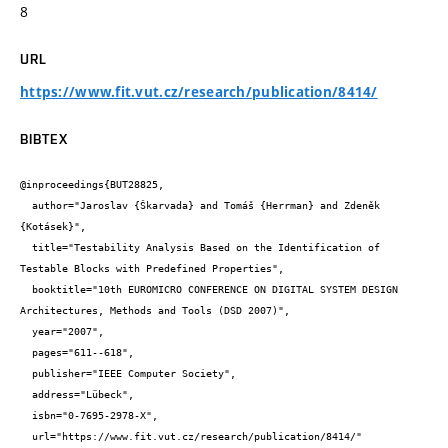
8
URL
https://www.fit.vut.cz/research/publication/8414/
BIBTEX
@inproceedings{BUT28825,

  author="Jaroslav {Škarvada} and Tomáš {Herrman} and Zdeněk 
{Kotásek}",

  title="Testability Analysis Based on the Identification of 
Testable Blocks with Predefined Properties",

  booktitle="10th EUROMICRO CONFERENCE ON DIGITAL SYSTEM DESIGN 
Architectures, Methods and Tools (DSD 2007)",

  year="2007",

  pages="611--618",

  publisher="IEEE Computer Society",

  address="Lübeck",

  isbn="0-7695-2978-X",

  url="https://www.fit.vut.cz/research/publication/8414/"
