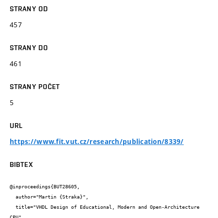
STRANY OD
457
STRANY DO
461
STRANY POČET
5
URL
https://www.fit.vut.cz/research/publication/8339/
BIBTEX
@inproceedings{BUT28605,

  author="Martin {Straka}",

  title="VHDL Design of Educational, Modern and Open-Architecture 
CPU",
