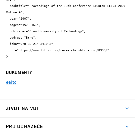
  booktitle="Proceedings of the 13th Conference STUDENT EEICT 2007 
Volume 4",

  year="2007",

  pages="457--461",

  publisher="Brno University of Technology",

  address="Brno",

  isbn="978-80-214-3410-3",

  url="https://www.fit.vut.cz/research/publication/8339/"

}
DOKUMENTY
eeitc
ŽIVOT NA VUT
Atmosféra VUT
PRO UCHAZEČE
Prostory školy