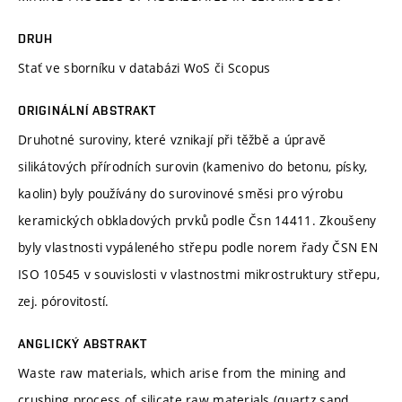
DRUH
Stať ve sborníku v databázi WoS či Scopus
ORIGINÁLNÍ ABSTRAKT
Druhotné suroviny, které vznikají při těžbě a úpravě
silikátových přírodních surovin (kamenivo do betonu, písky,
kaolin) byly používány do surovinové směsi pro výrobu
keramických obkladových prvků podle Čsn 14411. Zkoušeny
byly vlastnosti vypáleného střepu podle norem řady ČSN EN
ISO 10545 v souvislosti v vlastnostmi mikrostruktury střepu,
zej. pórovitostí.
ANGLICKÝ ABSTRAKT
Waste raw materials, which arise from the mining and
crushing process of silicate raw materials (quartz sand,