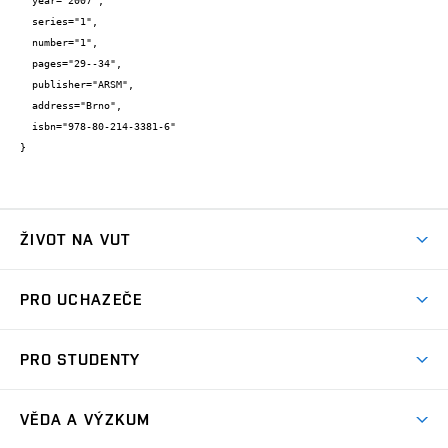
  year="2007",

  series="1",

  number="1",

  pages="29--34",

  publisher="ARSM",

  address="Brno",

  isbn="978-80-214-3381-6"

}
ŽIVOT NA VUT
Atmosféra VUT
PRO UCHAZEČE
Prostory školy
Proč na VUT
Koleje
PRO STUDENTY
Studijní programy
Stravování
Předměty
Studijní předpisy
Studium a stáže v zahraničí
Stipendia
Dny otevřených dveří
VĚDA A VÝZKUM
Sport na VUT
(externí
Studijní programy
Poplatky za studium
Uznání zahraničního vzdělání
Knihovny
Aktivity pro juniory