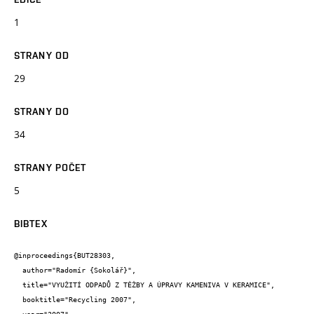
1
STRANY OD
29
STRANY DO
34
STRANY POČET
5
BIBTEX
@inproceedings{BUT28303,

  author="Radomír {Sokolář}",

  title="VYUŽITÍ ODPADŮ Z TĚŽBY A ÚPRAVY KAMENIVA V KERAMICE",

  booktitle="Recycling 2007",
