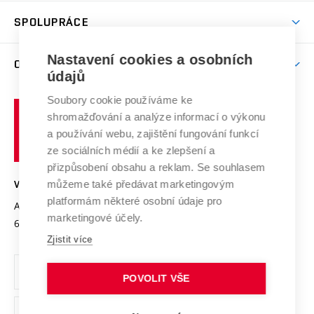
Studentský život
odkaz)
Věda a výzkum na VUT
Harmonogram akademického roku
Zpracování osobních údajů studentů
Sociální bezpečí
SPOLUPRÁCE
Celoživotní vzdělávání
Brno
Podpora excelence
Závěrečné práce
Studium bez bariér
Zpracování osobních údajů uchazečů o studium
Firemní spolupráce
Nastavení cookies a osobních
Mezinárodní vědecká rada
O UNIVERZITĚ
Doktorské studium
Podpora podnikání
E-přihláška
údajů
Zahraniční spolupráce
Systém zajišťování kvality výzkumu
Profil univerzity
Soubory cookie používáme ke
Spolupráce se školami
Vysoké
Výzkumné infrastruktury
shromažďování a analýze informací o výkonu
Udržitelná univerzita
učení
Služby univerzity
Transfer znalostí
a používání webu, zajištění fungování funkcí
technické
Podnikavá univerzita / ContriBUTe
Mezinárodní dohody
ze sociálních médií a ke zlepšení a
Open Science
v
Bezpečná univerzita
přizpůsobení obsahu a reklam. Se souhlasem
Univerzitní sítě
Brně
Projekty
můžeme také předávat marketingovým
VYSOKÉ UČENÍ TECHNICKÉ V BRNĚ
Vyznamenání
platformám některé osobní údaje pro
Projekty ze strukturálních fondů
Antonínská 548/1
www.vut.cz
marketingové účely.
Organizační struktura
602 00 Brno
vut@vutbr.cz
Specifický výzkum
Zjistit více
Úřední deska
Ochrana osobních údajů
POVOLIT VŠE
(externí
Pracovní příležitosti