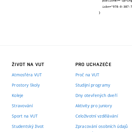
  publisher="Springer",

  isbn="978-0-387-74158-1"

}
ŽIVOT NA VUT
PRO UCHAZEČE
Atmosféra VUT
Proč na VUT
Prostory školy
Studijní programy
Koleje
Dny otevřených dveří
Stravování
Aktivity pro juniory
Sport na VUT
Celoživotní vzdělávání
Studentský život
Zpracování osobních údajů