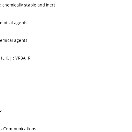
 chemically stable and inert.
hemical agents
hemical agents
LÍK, J.; VRBA, R.
-1
ss Communications