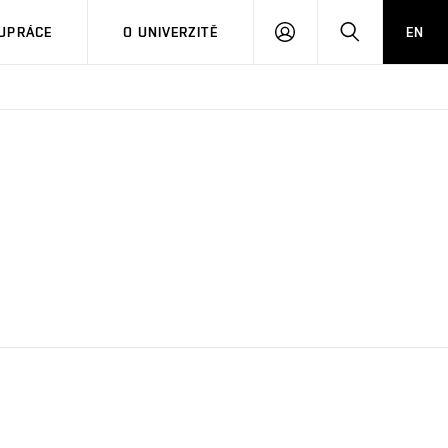
PŘIHLÁSIT
HLEDAT
UPRÁCE
O UNIVERZITĚ
EN
SE