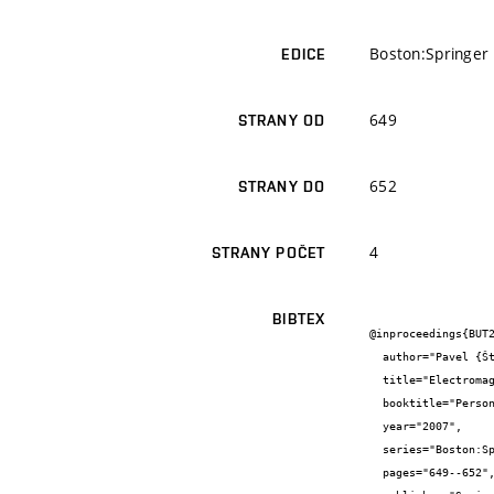
Boston:Springer
EDICE
649
STRANY OD
652
STRANY DO
4
STRANY POČET
BIBTEX
@inproceedings{BUT2
  author="Pavel {Šteffan} and Jiří {Stehlík} and Radimír {Vrba}",

  title="Electromagnetic interference shielding by carbon fibred",

  booktitle="Personal Wireless Communications",

  year="2007",

  series="Boston:Springer",

  pages="649--652",
