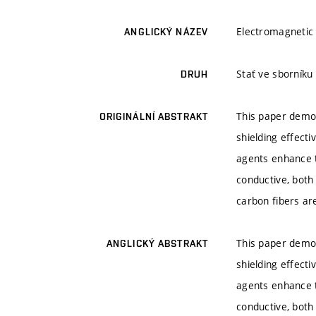
Electromagnetic 
ANGLICKÝ NÁZEV
Stať ve sborníku
DRUH
This paper demon
ORIGINÁLNÍ ABSTRAKT
shielding effecti
agents enhance th
conductive, both
carbon fibers are
This paper demon
ANGLICKÝ ABSTRAKT
shielding effecti
agents enhance th
conductive, both