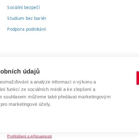
odkaz)
Sociální bezpečí
Studium bez bariér
Podpora podnikání
sobních údajů
romažďování a analýze informací o výkonu a
VYSOKÉ UČENÍ TECHNICKÉ V BRNĚ
ní funkcí ze sociálních médií a ke zlepšení a
Antonínská 548/1
www.vut.cz
 Se souhlasem můžeme také předávat marketingovým
602 00 Brno
vut@vutbr.cz
 pro marketingové účely.
Prohlášení o přístupnosti