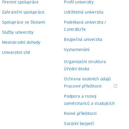
Firemní spolupráce
Profil univerzity
Zahraniční spolupráce
Udržitelná univerzita
Spolupráce se školami
Podnikavá univerzita /
ContriBUTe
Služby univerzity
Bezpečná univerzita
Mezinárodní dohody
Vyznamenání
Univerzitní sítě
Organizační struktura
Úřední deska
Ochrana osobních údajů
(externí
Pracovní příležitosti
odkaz)
Podpora a rozvoj
zaměstnanců a studujících
Rovné příležitosti
Sociální bezpečí