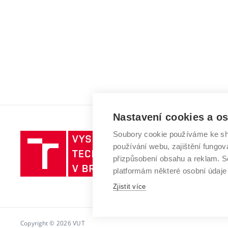
Nastavení cookies a o
Soubory cookie používáme ke sh
Vysoké
používání webu, zajištění fungová
učení
přizpůsobení obsahu a reklam.
technické
platformám některé osobní údaje
v
Brně
Zjistit více
Copyright © 2026 VUT