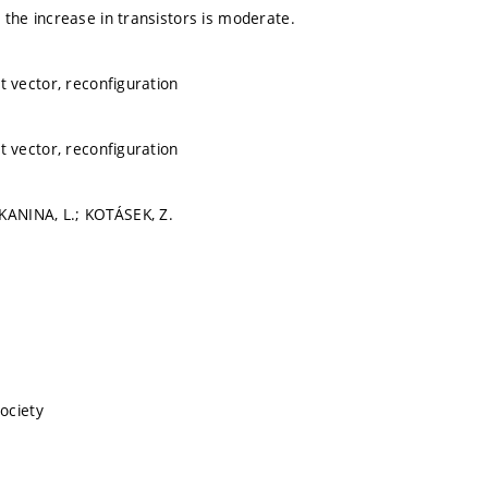
le the increase in transistors is moderate.
est vector, reconfiguration
est vector, reconfiguration
KANINA, L.; KOTÁSEK, Z.
ociety