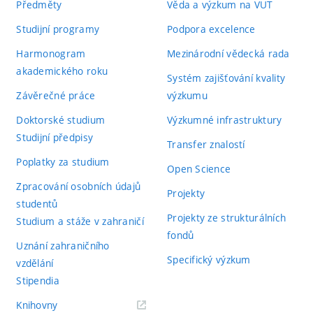
Předměty
Věda a výzkum na VUT
Studijní programy
Podpora excelence
Harmonogram
Mezinárodní vědecká rada
akademického roku
Systém zajišťování kvality
Závěrečné práce
výzkumu
Doktorské studium
Výzkumné infrastruktury
Studijní předpisy
Transfer znalostí
Poplatky za studium
Open Science
Zpracování osobních údajů
Projekty
studentů
Projekty ze strukturálních
Studium a stáže v zahraničí
fondů
Uznání zahraničního
Specifický výzkum
vzdělání
Stipendia
(externí
Knihovny