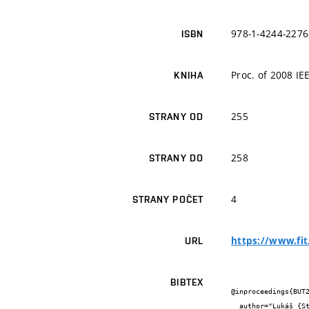
978-1-4244-2276
ISBN
Proc. of 2008 IE
KNIHA
255
STRANY OD
258
STRANY DO
4
STRANY POČET
https://www.fit
URL
BIBTEX
@inproceedings{BUT2
  author="Lukáš {Stareček} and Lukáš {Sekanina} and Zdeněk {Kotásek}",
