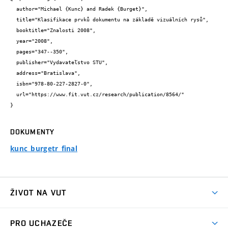
  author="Michael {Kunc} and Radek {Burget}",

  title="Klasifikace prvků dokumentu na základě vizuálních rysů",

  booktitle="Znalosti 2008",

  year="2008",

  pages="347--350",

  publisher="Vydavateľstvo STU",

  address="Bratislava",

  isbn="978-80-227-2827-0",

  url="https://www.fit.vut.cz/research/publication/8564/"

}
DOKUMENTY
kunc_burgetr_final
ŽIVOT NA VUT
Atmosféra VUT
PRO UCHAZEČE